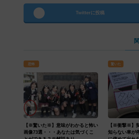
Twitterに投稿
恐怖
驚いた
【※驚いた※】意味がわかると怖い
【※衝撃※】
画像73選・・・あなたは気づくこ
知らない車が
とができる？※解説あり
に停めて出れ