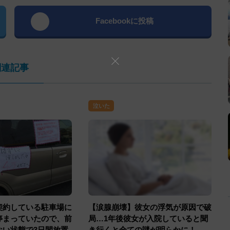
Facebookに投稿
関連記事
泣いた
契約している駐車場に
【涙腺崩壊】彼女の浮気が原因で破
停まっていたので、前
局…1年後彼女が入院していると聞
ない状態で3日間放置
き行くと全ての謎が明らかに！