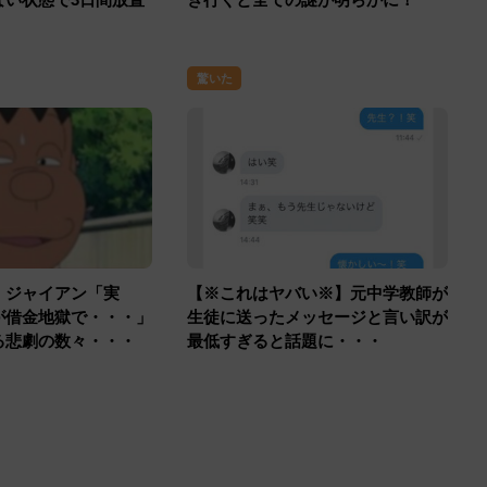
驚いた
】ジャイアン「実
【※これはヤバい※】元中学教師が
が借金地獄で・・・」
生徒に送ったメッセージと言い訳が
る悲劇の数々・・・
最低すぎると話題に・・・