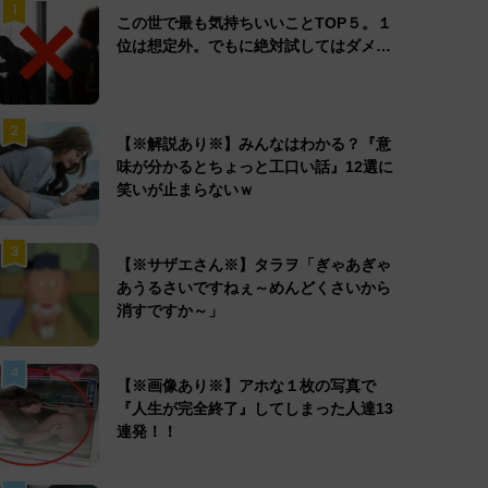
1
この世で最も気持ちいいことTOP５。１
位は想定外。でもに絶対試してはダメ…
2
【※解説あり※】みんなはわかる？『意
味が分かるとちょっと工口い話』12選に
笑いが止まらないｗ
3
【※サザエさん※】タラヲ「ぎゃあぎゃ
あうるさいですねぇ～めんどくさいから
消すですか～」
4
【※画像あり※】アホな１枚の写真で
『人生が完全終了』してしまった人達13
連発！！