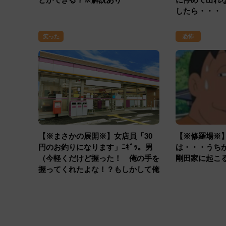
したら・・・
笑った
恐怖
【※まさかの展開※】女店員「30
【※修羅場※
円のお釣りになります」ﾆｷﾞｯ。男
は・・・うち
（今軽くだけど握った！ 俺の手を
剛田家に起こ
握ってくれたよな！？もしかして俺
のこと…）