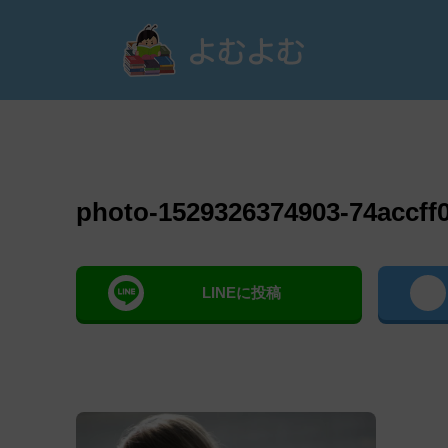
よむ
photo-1529326374903-74accff
LINEに投稿