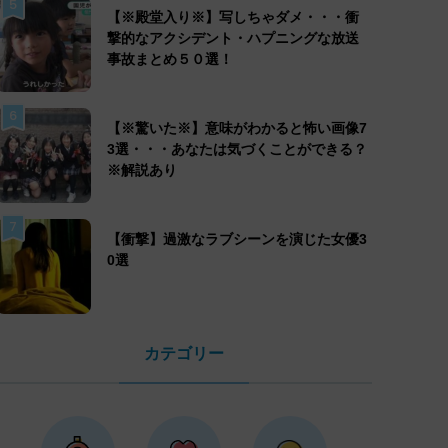
5
【※殿堂入り※】写しちゃダメ・・・衝
撃的なアクシデント・ハプニングな放送
事故まとめ５０選！
6
【※驚いた※】意味がわかると怖い画像7
3選・・・あなたは気づくことができる？
※解説あり
7
【衝撃】過激なラブシーンを演じた女優3
0選
カテゴリー