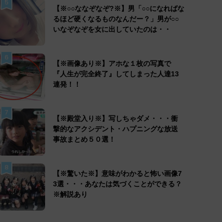
5
【※○○ななぞなぞ?※】男「○○になればな
るほど硬くなるものなんだー？」男が○○
いなぞなぞを女に出していたのは・・
6
【※画像あり※】アホな１枚の写真で
『人生が完全終了』してしまった人達13
連発！！
7
【※殿堂入り※】写しちゃダメ・・・衝
撃的なアクシデント・ハプニングな放送
事故まとめ５０選！
8
【※驚いた※】意味がわかると怖い画像7
3選・・・あなたは気づくことができる？
※解説あり