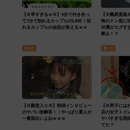
【※早すぎるｗ※】4分で付き合っ
【※難易度高
て7分で別れるカップルのLINE！別
怖のドン底に
れるカップルの会話が笑えるｗｗ
30選がエグす
禁止！？
笑った
驚いた
【※殿堂入り※】街頭インタビュー
【※男子には
のヤバい珍解答！！やっぱり素人が
店の女子トイ
一番面白いよねｗｗｗ
ヤバすぎる理
てた？