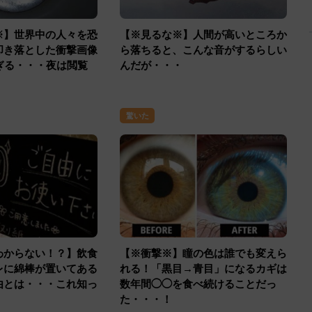
※】世界中の人々を恐
【※見るな※】人間が高いところか
叩き落とした衝撃画像
ら落ちると、こんな音がするらしい
ぎる・・・夜は閲覧
んだが・・・
驚いた
わからない！？】飲食
【※衝撃※】瞳の色は誰でも変えら
レに綿棒が置いてある
れる！「黒目→青目」になるカギは
由とは・・・これ知っ
数年間◯◯を食べ続けることだっ
た・・・！