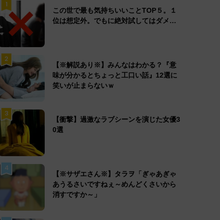
1
この世で最も気持ちいいことTOP５。１
位は想定外。でもに絶対試してはダメ…
2
【※解説あり※】みんなはわかる？『意
味が分かるとちょっと工口い話』12選に
笑いが止まらないｗ
3
【衝撃】過激なラブシーンを演じた女優3
0選
4
【※サザエさん※】タラヲ「ぎゃあぎゃ
あうるさいですねぇ～めんどくさいから
消すですか～」