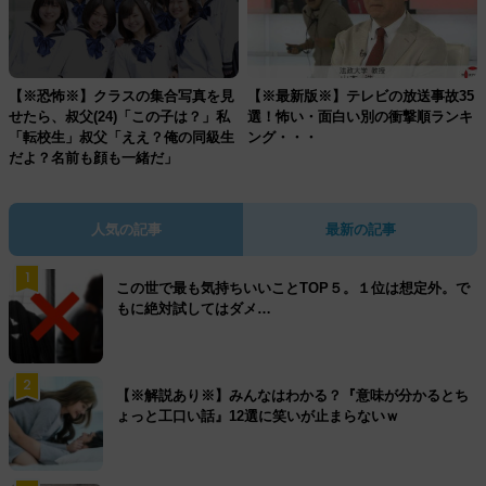
【※恐怖※】クラスの集合写真を見
【※最新版※】テレビの放送事故35
せたら、叔父(24)「この子は？」私
選！怖い・面白い別の衝撃順ランキ
「転校生」叔父「ええ？俺の同級生
ング・・・
だよ？名前も顔も一緒だ」
人気の記事
最新の記事
1
この世で最も気持ちいいことTOP５。１位は想定外。で
もに絶対試してはダメ…
2
【※解説あり※】みんなはわかる？『意味が分かるとち
ょっと工口い話』12選に笑いが止まらないｗ