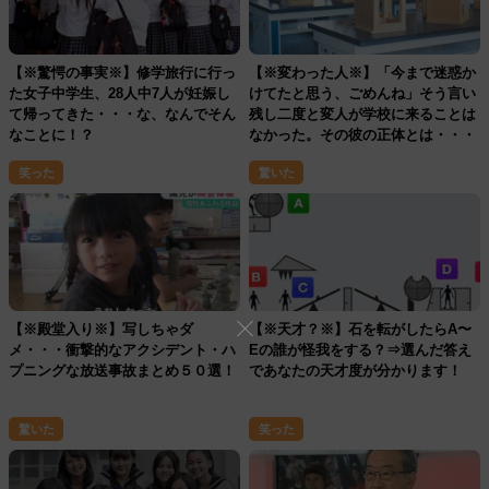
【※驚愕の事実※】修学旅行に行っ
【※変わった人※】「今まで迷惑か
た女子中学生、28人中7人が妊娠し
けてたと思う、ごめんね」そう言い
て帰ってきた・・・な、なんでそん
残し二度と変人が学校に来ることは
なことに！？
なかった。その彼の正体とは・・・
笑った
驚いた
【※殿堂入り※】写しちゃダ
【※天才？※】石を転がしたらA〜
メ・・・衝撃的なアクシデント・ハ
Eの誰が怪我をする？⇒選んだ答え
プニングな放送事故まとめ５０選！
であなたの天才度が分かります！
驚いた
笑った