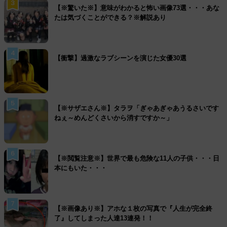
3
【※驚いた※】意味がわかると怖い画像73選・・・あな
たは気づくことができる？※解説あり
4
【衝撃】過激なラブシーンを演じた女優30選
5
【※サザエさん※】タラヲ「ぎゃあぎゃあうるさいです
ねぇ～めんどくさいから消すですか～」
6
【※閲覧注意※】世界で最も危険な11人の子供・・・日
本にもいた・・・
7
【※画像あり※】アホな１枚の写真で『人生が完全終
了』してしまった人達13連発！！