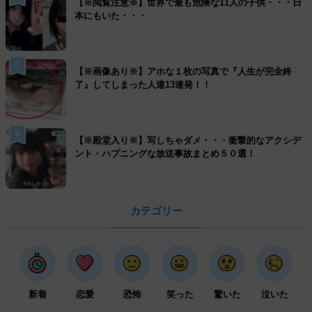
【※閲覧注意※】世界で最も危険な11人の子供・・・日
本にもいた・・・
7
【※画像あり※】アホな１枚の写真で『人生が完全終
了』してしまった人達13連発！！
8
【※殿堂入り※】写しちゃダメ・・・衝撃的なアクシデ
ント・ハプニングな放送事故まとめ５０選！
カテゴリー
新着
恋愛
恐怖
笑った
驚いた
泣いた