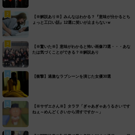
2
【※解説あり※】みんなはわかる？『意味が分かるとち
ょっと工口い話』12選に笑いが止まらないｗ
3
【※驚いた※】意味がわかると怖い画像73選・・・あな
たは気づくことができる？※解説あり
4
【衝撃】過激なラブシーンを演じた女優30選
5
【※サザエさん※】タラヲ「ぎゃあぎゃあうるさいです
ねぇ～めんどくさいから消すですか～」
6