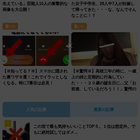
生えている」芸能人10人の衝撃的な
た女子中学生、28人中7人が妊娠し
画像を大公開！
て帰ってきた・・・な、なんでそん
なことに！？
驚いた
驚いた
【※知ってる？※】スマホに隠され
【※驚愕※】高校三年の時に、一歳
た裏ワザ８選！これでイラッとしな
上の姉と定期的に行為してい
くなる。特に7番目は必見！
た・・・２０歳の誕生日に…父「お
前達、しているだろう！！」驚愕の
真実が明かされ、まさかの展開
が・・・
人気の記事
最新の記事
1
この世で最も気持ちいいことTOP５。１位は想定外。で
もに絶対試してはダメ…