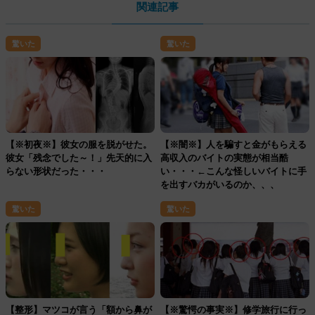
関連記事
驚いた
驚いた
【※初夜※】彼女の服を脱がせた。
【※闇※】人を騙すと金がもらえる
彼女「残念でした～！」先天的に入
高収入のバイトの実態が相当酷
らない形状だった・・・
い・・・←こんな怪しいバイトに手
を出すバカがいるのか、、、
驚いた
驚いた
【整形】マツコが言う「額から鼻が
【※驚愕の事実※】修学旅行に行っ