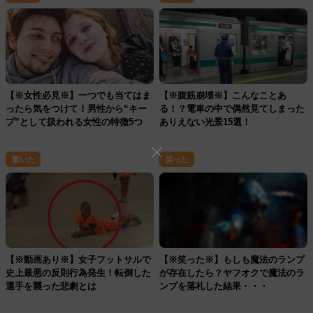
【※女性必見※】一つでも当てはま
【※腹筋崩壊※】こんなことあ
ったら気をつけて！男性から“キー
る！？電車の中で偶然見てしまった
プ”として扱われる女性の特徴5つ
ありえない光景15選！
驚いた
笑った
【※動画あり※】女子フットサルで
【※笑った※】もしも魔法のランプ
史上最悪の反則行為発生！転倒した
が存在したら？ヤフオクで魔法のラ
選手を襲った悲劇とは
ンプを落札した結果・・・