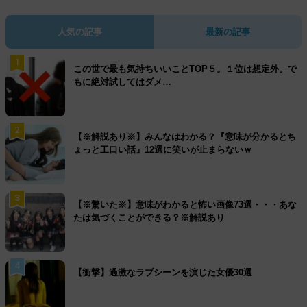
人気の記事
最新の記事
1
この世で最も気持ちいいことTOP５。１位は想定外。で
もに絶対試してはダメ…
2
【※解説あり※】みんなはわかる？『意味が分かるとち
ょっと工口い話』12選に笑いが止まらないｗ
3
【※驚いた※】意味がわかると怖い画像73選・・・あな
たは気づくことができる？※解説あり
4
【衝撃】過激なラブシーンを演じた女優30選