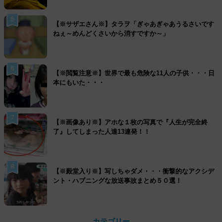
5
【※サザエさん※】タラヲ「ぎゃあぎゃあうるさいです
ねぇ～めんどくさいから消すですか～」
6
【※閲覧注意※】世界で最も危険な11人の子供・・・日
本にもいた・・・
7
【※画像あり※】アホな１枚の写真で『人生が完全終
了』してしまった人達13連発！！
8
【※殿堂入り※】写しちゃダメ・・・衝撃的なアクシデ
ント・ハプニングな放送事故まとめ５０選！
カテゴリー