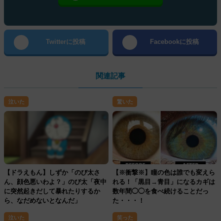
Twitterに投稿
Facebookに投稿
関連記事
泣いた
驚いた
【ドラえもん】しずか「のび太さ
【※衝撃※】瞳の色は誰でも変えら
ん、顔色悪いわよ？」のび太「夜中
れる！「黒目→青目」になるカギは
に突然起きだして暴れたりするか
数年間◯◯を食べ続けることだっ
ら、なだめないとなんだ」
た・・・！
泣いた
笑った