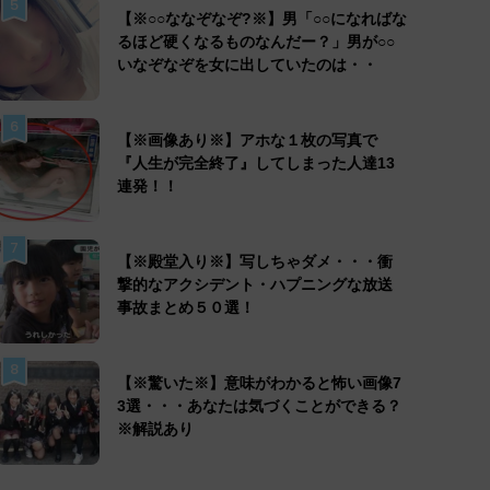
5
【※○○ななぞなぞ?※】男「○○になればな
るほど硬くなるものなんだー？」男が○○
いなぞなぞを女に出していたのは・・
6
【※画像あり※】アホな１枚の写真で
『人生が完全終了』してしまった人達13
連発！！
7
【※殿堂入り※】写しちゃダメ・・・衝
撃的なアクシデント・ハプニングな放送
事故まとめ５０選！
8
【※驚いた※】意味がわかると怖い画像7
3選・・・あなたは気づくことができる？
※解説あり