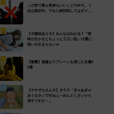
1
この世で最も気持ちいいことTOP５。１
位は想定外。でもに絶対試してはダメ…
2
【※解説あり※】みんなはわかる？『意
味が分かるとちょっと工口い話』12選に
笑いが止まらないｗ
3
【衝撃】過激なラブシーンを演じた女優3
0選
4
【※サザエさん※】タラヲ「ぎゃあぎゃ
あうるさいですねぇ～めんどくさいから
消すですか～」