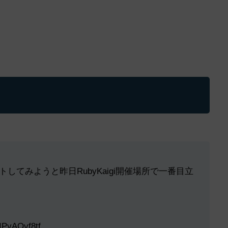
してみようと昨日RubyKaigi開催場所で一番目立
o/IPyAQvf8tf