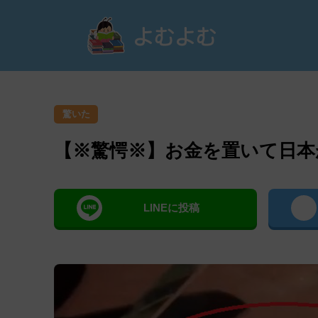
よむ
驚いた
【※驚愕※】お金を置いて日本
LINEに投稿