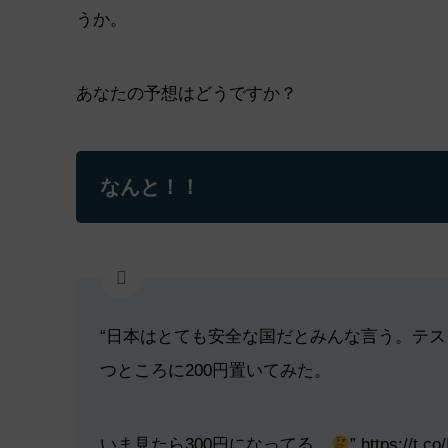
うか。
あなたの予想はどうですか？
なんと！！
“日本はとても安全な国だとみんな言う。テスト
つところに200円置いてみた。
いま見たら300円になってる。
”
https://t.c