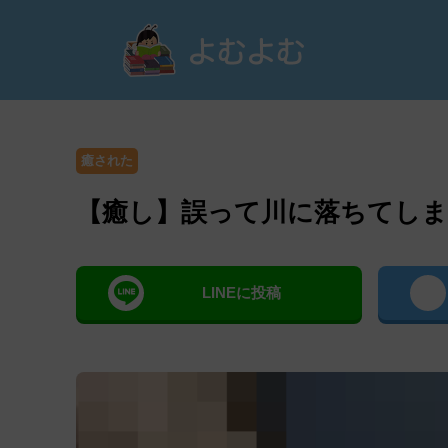
よむ
癒された
【癒し】誤って川に落ちてしま
LINEに投稿