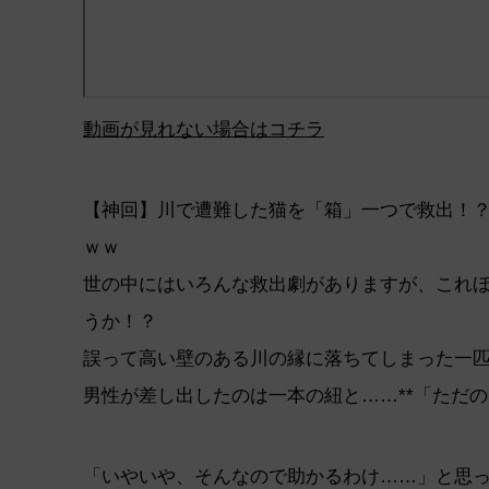
動画が見れない場合はコチラ
【神回】川で遭難した猫を「箱」一つで救出！
ｗｗ
世の中にはいろんな救出劇がありますが、これ
うか！？
誤って高い壁のある川の縁に落ちてしまった一
男性が差し出したのは一本の紐と……**「ただの
「いやいや、そんなので助かるわけ……」と思