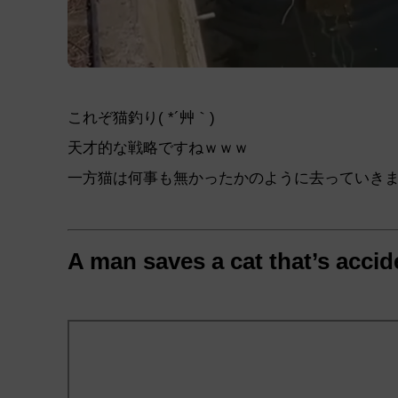
これぞ猫釣り( *´艸｀)
天才的な戦略ですねｗｗｗ
一方猫は何事も無かったかのように去っていき
A man saves a cat that’s accid