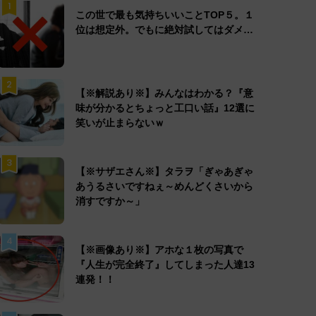
1
この世で最も気持ちいいことTOP５。１
位は想定外。でもに絶対試してはダメ…
2
【※解説あり※】みんなはわかる？『意
味が分かるとちょっと工口い話』12選に
笑いが止まらないｗ
3
【※サザエさん※】タラヲ「ぎゃあぎゃ
あうるさいですねぇ～めんどくさいから
消すですか～」
4
【※画像あり※】アホな１枚の写真で
『人生が完全終了』してしまった人達13
連発！！