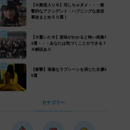
5
【※殿堂入り※】写しちゃダメ・・・衝
撃的なアクシデント・ハプニングな放送
事故まとめ５０選！
6
【※驚いた※】意味がわかると怖い画像7
3選・・・あなたは気づくことができる？
※解説あり
7
【衝撃】過激なラブシーンを演じた女優3
0選
カテゴリー