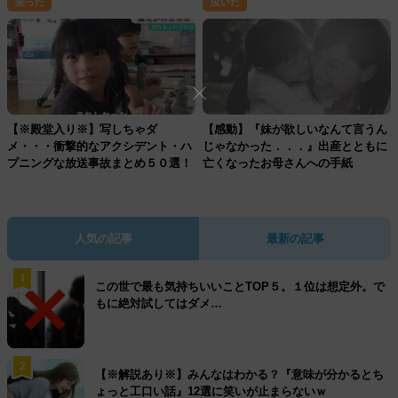
笑った
泣いた
【※殿堂入り※】写しちゃダ
【感動】『妹が欲しいなんて言うん
メ・・・衝撃的なアクシデント・ハ
じゃなかった．．．』出産とともに
プニングな放送事故まとめ５０選！
亡くなったお母さんへの手紙
人気の記事
最新の記事
1
この世で最も気持ちいいことTOP５。１位は想定外。で
もに絶対試してはダメ…
2
【※解説あり※】みんなはわかる？『意味が分かるとち
ょっと工口い話』12選に笑いが止まらないｗ