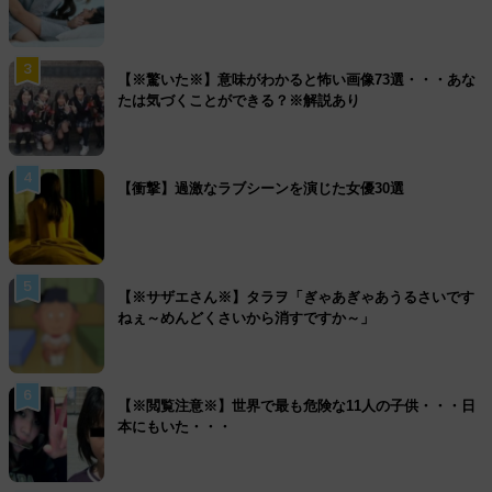
3
【※驚いた※】意味がわかると怖い画像73選・・・あな
たは気づくことができる？※解説あり
4
【衝撃】過激なラブシーンを演じた女優30選
5
【※サザエさん※】タラヲ「ぎゃあぎゃあうるさいです
ねぇ～めんどくさいから消すですか～」
6
【※閲覧注意※】世界で最も危険な11人の子供・・・日
本にもいた・・・