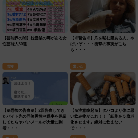
【芸能界の闇】枕営業の噂がある女
【※警告※】爪を噛む癖ある人、や
性芸能人30選
ばいぞ・・・衝撃の事実がこち
ら・・・
恐怖
驚いた
【※恐怖の告白※】2回告白してき
【※注意喚起※】タバコより体に悪
たバイト先の同僚男性⇒返事を保留
い飲み物がこれ！！『細胞を５歳老
してたらヤバいメールが大量に到
化させます』絶対に飲まない
着・・・
で・・・