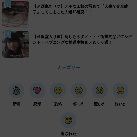
7
【※画像あり※】アホな１枚の写真で『人生が完全終
了』してしまった人達13連発！！
8
【※殿堂入り※】写しちゃダメ・・・衝撃的なアクシデ
ント・ハプニングな放送事故まとめ５０選！
カテゴリー
新着
恋愛
恐怖
笑った
驚いた
泣いた
癒された