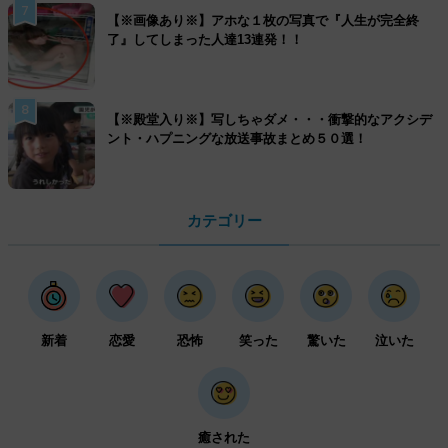
7
【※画像あり※】アホな１枚の写真で『人生が完全終
了』してしまった人達13連発！！
8
【※殿堂入り※】写しちゃダメ・・・衝撃的なアクシデ
ント・ハプニングな放送事故まとめ５０選！
カテゴリー
新着
恋愛
恐怖
笑った
驚いた
泣いた
癒された