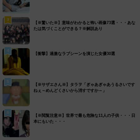
3
【※驚いた※】意味がわかると怖い画像73選・・・あな
たは気づくことができる？※解説あり
4
【衝撃】過激なラブシーンを演じた女優30選
5
【※サザエさん※】タラヲ「ぎゃあぎゃあうるさいです
ねぇ～めんどくさいから消すですか～」
6
【※閲覧注意※】世界で最も危険な11人の子供・・・日
本にもいた・・・