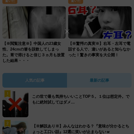
驚いた
驚いた
【※閲覧注意※】中国人の23歳女
【※驚愕の真実※】右耳・左耳で電
性、24cmの箸を誤飲してしまっ
話する人で、違いがあると知らなか
た。胃で溶けると信じ３ヵ月も放置
った！驚きの事実を大公開！
した結果・・・
人気の記事
最新の記事
1
この世で最も気持ちいいことTOP５。１位は想定外。で
もに絶対試してはダメ…
2
【※解説あり※】みんなはわかる？『意味が分かるとち
ょっと工口い話』12選に笑いが止まらないｗ