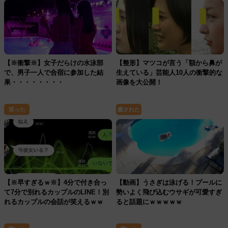
【※衝撃※】女子だらけの水泳部
【整形】マツコが言う「額から鼻が
で、男子一人で合宿に参加した結
生えている」芸能人10人の衝撃的な
果・・・・・・・・
画像を大公開！
笑った
癒された
【※早すぎるｗ※】4分で付き合っ
【動画】うさぎは泳げる！プールに
て7分で別れるカップルのLINE！別
勢いよく飛び込むウサギが可愛すぎ
れるカップルの会話が笑えるｗｗ
ると話題にｗｗｗｗｗ