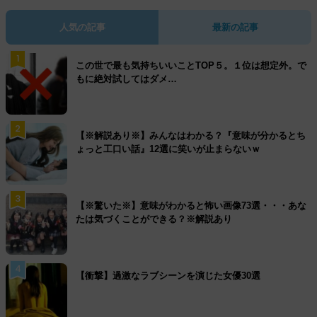
人気の記事
最新の記事
1
この世で最も気持ちいいことTOP５。１位は想定外。で
もに絶対試してはダメ…
2
【※解説あり※】みんなはわかる？『意味が分かるとち
ょっと工口い話』12選に笑いが止まらないｗ
3
【※驚いた※】意味がわかると怖い画像73選・・・あな
たは気づくことができる？※解説あり
4
【衝撃】過激なラブシーンを演じた女優30選