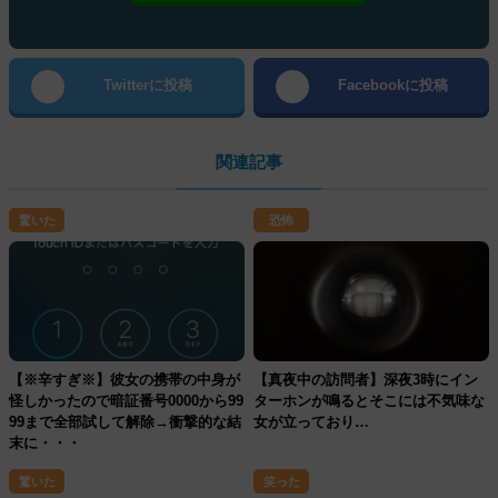
Twitterに投稿
Facebookに投稿
関連記事
驚いた
恐怖
【※辛すぎ※】彼女の携帯の中身が
【真夜中の訪問者】深夜3時にイン
怪しかったので暗証番号0000から99
ターホンが鳴るとそこには不気味な
99まで全部試して解除→衝撃的な結
女が立っており…
末に・・・
驚いた
笑った