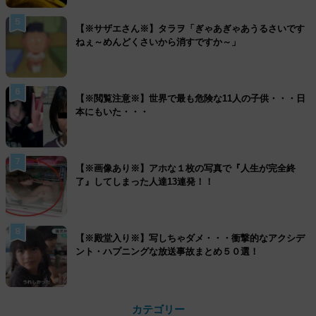
5
【※サザエさん※】タラヲ「ぎゃあぎゃあうるさいです
ねぇ～めんどくさいから消すですか～」
6
【※閲覧注意※】世界で最も危険な11人の子供・・・日
本にもいた・・・
7
【※画像あり※】アホな１枚の写真で『人生が完全終
了』してしまった人達13連発！！
8
【※殿堂入り※】写しちゃダメ・・・衝撃的なアクシデ
ント・ハプニングな放送事故まとめ５０選！
カテゴリー