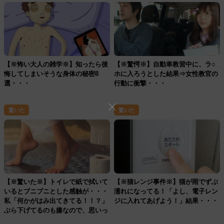
【※怖い大人の雑学※】知ったら後
【※驚愕※】自動車教習中に、ラ○
悔してしまいそうな身体の秘密8
ホに入ろうとした結果⇒女性教官の
選・・・
行動に衝撃・・・
驚いた
驚いた
【※驚いた※】トイレで紙で拭いて
【※猫レンジ事件※】猫が雨でずぶ
いるとブニブニとした感触が・・・
濡れになってる！「よし、電子レン
私「何かがはみ出てきてる！！？」
ジに入れてあげよう！」結果・・・
ぶら下げてるのも嫌なので、思いっ
きり引きちぎった結果・・・