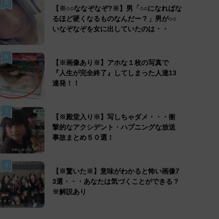
5
【※○○ななぞなぞ?※】男「○○になればな
るほど硬くなるものなんだー？」男が○○
いなぞなぞを女に出していたのは・・
6
【※画像あり※】アホな１枚の写真で
『人生が完全終了』してしまった人達13
連発！！
7
【※殿堂入り※】写しちゃダメ・・・衝
撃的なアクシデント・ハプニングな放送
事故まとめ５０選！
8
【※驚いた※】意味がわかると怖い画像7
3選・・・あなたは気づくことができる？
※解説あり