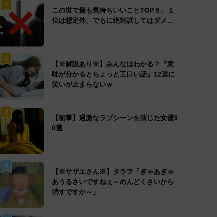
1
この世で最も気持ちいいことTOP５。１
位は想定外。でもに絶対試してはダメ…
2
【※解説あり※】みんなはわかる？『意
味が分かるとちょっと工口い話』12選に
笑いが止まらないｗ
3
【衝撃】過激なラブシーンを演じた女優3
0選
4
【※サザエさん※】タラヲ「ぎゃあぎゃ
あうるさいですねぇ～めんどくさいから
消すですか～」