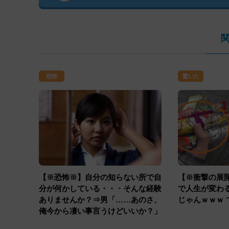
恐怖
驚いた
【※恐怖※】自分の知らない所で自
【※衝撃の展
分が何かしている・・・そんな経験
で人生が変わ
ありませんか？⇒男「……あのさ、
じゃんｗｗｗ 
俺今から凄い事言うけどいいか？」
女「………なぁに？」