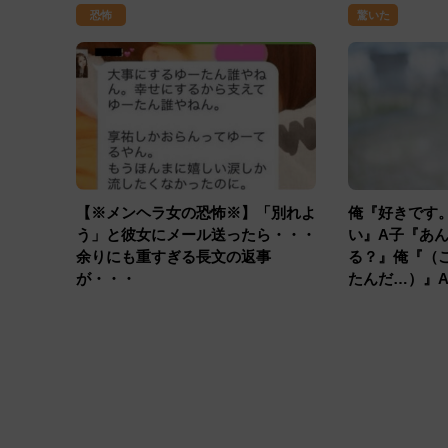
恐怖
驚いた
【※メンヘラ女の恐怖※】「別れよ
俺『好きです
う」と彼女にメール送ったら・・・
い』A子『あ
余りにも重すぎる長文の返事
る？』俺『（
が・・・
たんだ…）』
ゃなくて』⇒
れ