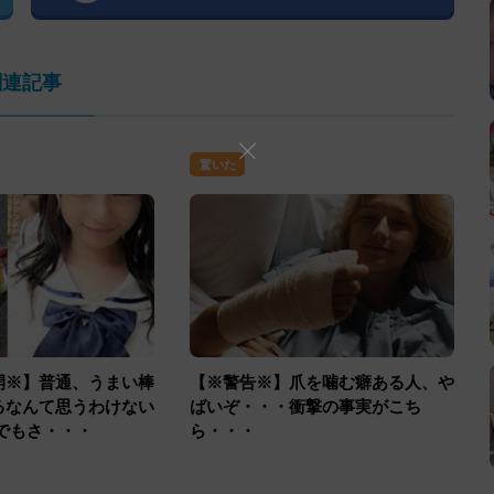
関連記事
驚いた
開※】普通、うまい棒
【※警告※】爪を噛む癖ある人、や
るなんて思うわけない
ばいぞ・・・衝撃の事実がこち
でもさ・・・
ら・・・