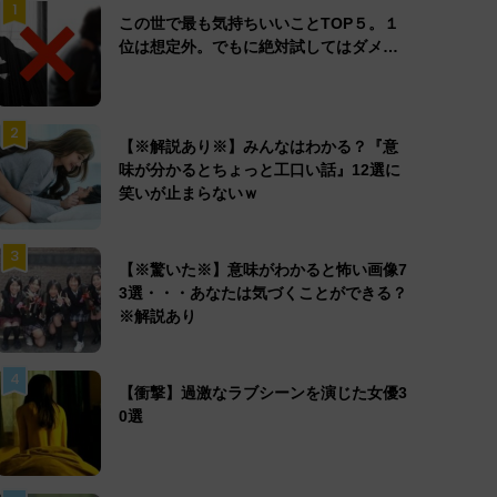
1
この世で最も気持ちいいことTOP５。１
位は想定外。でもに絶対試してはダメ…
2
【※解説あり※】みんなはわかる？『意
味が分かるとちょっと工口い話』12選に
笑いが止まらないｗ
3
【※驚いた※】意味がわかると怖い画像7
3選・・・あなたは気づくことができる？
※解説あり
4
【衝撃】過激なラブシーンを演じた女優3
0選