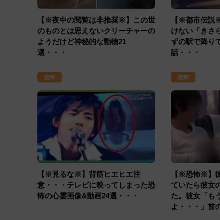
【※夜中の閲覧は非推奨※】この世
【※都市伝説
のものとは思えないクリーチャーの
けない「きさ
ようだけど神秘的な動物21
ずの駅で降り
選・・・
話・・・
恐怖
恐怖
【※見るな※】背筋ヒエヒエ注
【※恐怖※】
意・・・テレビに映ってしまった恐
ていたら彼女
怖の心霊画像&動画24選・・・
た。彼女「も
よ・・・」前
と・・・