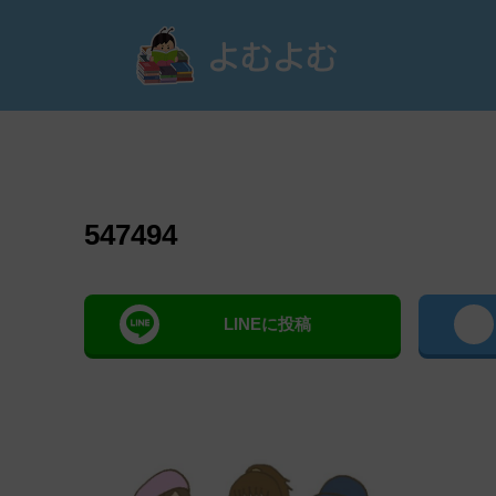
よむ
547494
LINEに投稿