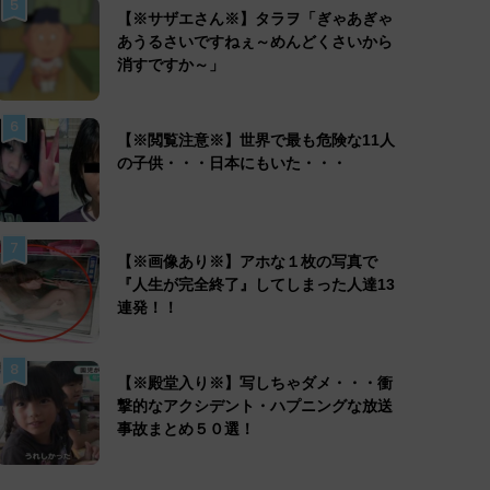
5
【※サザエさん※】タラヲ「ぎゃあぎゃ
あうるさいですねぇ～めんどくさいから
消すですか～」
6
【※閲覧注意※】世界で最も危険な11人
の子供・・・日本にもいた・・・
7
【※画像あり※】アホな１枚の写真で
『人生が完全終了』してしまった人達13
連発！！
8
【※殿堂入り※】写しちゃダメ・・・衝
撃的なアクシデント・ハプニングな放送
事故まとめ５０選！