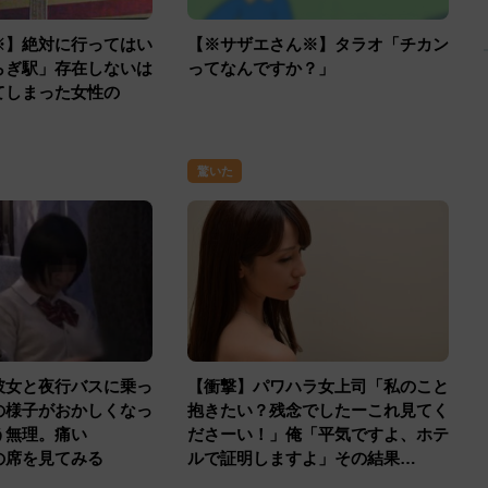
※】絶対に行ってはい
【※サザエさん※】タラオ「チカン
らぎ駅」存在しないは
ってなんですか？」
てしまった女性の
驚いた
彼女と夜行バスに乗っ
【衝撃】パワハラ女上司「私のこと
の様子がおかしくなっ
抱きたい？残念でしたーこれ見てく
う無理。痛い
ださーい！」俺「平気ですよ、ホテ
の席を見てみる
ルで証明しますよ」その結果…