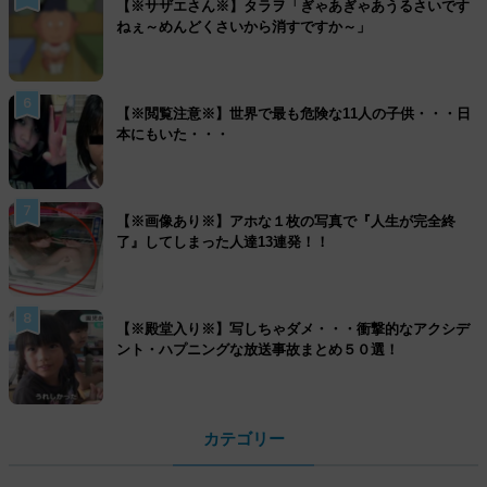
【※サザエさん※】タラヲ「ぎゃあぎゃあうるさいです
ねぇ～めんどくさいから消すですか～」
6
【※閲覧注意※】世界で最も危険な11人の子供・・・日
本にもいた・・・
7
【※画像あり※】アホな１枚の写真で『人生が完全終
了』してしまった人達13連発！！
8
【※殿堂入り※】写しちゃダメ・・・衝撃的なアクシデ
ント・ハプニングな放送事故まとめ５０選！
カテゴリー