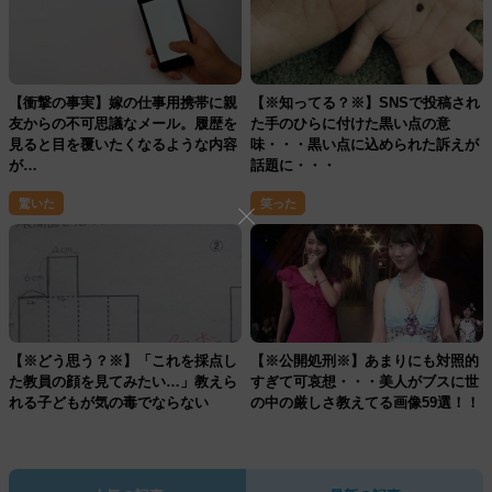
【衝撃の事実】嫁の仕事用携帯に親
【※知ってる？※】SNSで投稿され
友からの不可思議なメール。履歴を
た手のひらに付けた黒い点の意
見ると目を覆いたくなるような内容
味・・・黒い点に込められた訴えが
が…
話題に・・・
驚いた
笑った
【※どう思う？※】「これを採点し
【※公開処刑※】あまりにも対照的
た教員の顔を見てみたい…」教えら
すぎて可哀想・・・美人がブスに世
れる子どもが気の毒でならない
の中の厳しさ教えてる画像59選！！