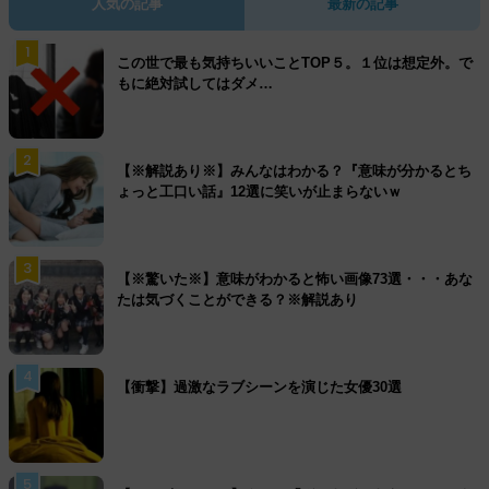
人気の記事
最新の記事
1
この世で最も気持ちいいことTOP５。１位は想定外。で
もに絶対試してはダメ…
2
【※解説あり※】みんなはわかる？『意味が分かるとち
ょっと工口い話』12選に笑いが止まらないｗ
3
【※驚いた※】意味がわかると怖い画像73選・・・あな
たは気づくことができる？※解説あり
4
【衝撃】過激なラブシーンを演じた女優30選
5