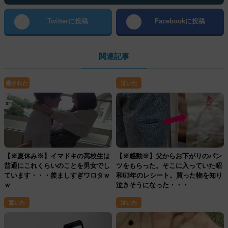
Twitterに投稿
Facebookに投稿
関連記事
癒された
泣いた
【※夏休み※】イマドキの高校生は
【※感動※】父からお下がりのパン
普通にこれくらいのことを男女でし
ツをもらった。そこに入っていた昭
ています・・・羨ましすぎワロタｗ
和63年のレシート。買った物を知り
ｗ
泣きそうになった・・・
驚いた
泣いた