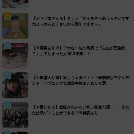
3
【※サザエさん※】タラヲ「ぎゃあぎゃあうるさいです
ねぇ～めんどくさいから消すですか～」
4
【※画像あり※】アホな１枚の写真で『人生が完全終
了』してしまった人達13連発！！
5
【※殿堂入り※】写しちゃダメ・・・衝撃的なアクシデ
ント・ハプニングな放送事故まとめ５０選！
6
【※驚いた※】意味がわかると怖い画像73選・・・あな
たは気づくことができる？※解説あり
7