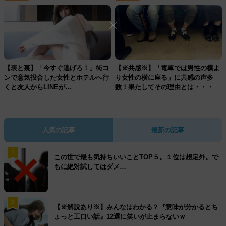
【表と裏】「今すぐ逃げろ！」街コ
【※共感※】「電車では男性の横よ
ンで意気投合した女性とホテルへ行
り女性の横に座る」に共感の声多
くと友人からLINEが…
数！果たしてその理由とは・・・
人気の記事
最新の記事
1
この世で最も気持ちいいことTOP５。１位は想定外。で
もに絶対試してはダメ…
2
【※解説あり※】みんなはわかる？『意味が分かるとち
ょっと工口い話』12選に笑いが止まらないｗ