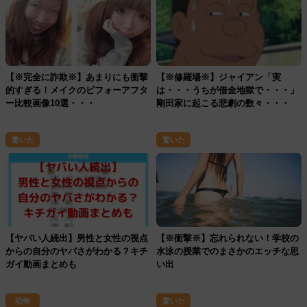
【※完全に詐欺※】あまりにも衝撃
【※修羅場※】ジャイアン「実
的すぎる！メイクのビフォーアフタ
は・・・うちが借金地獄で・・・」
ー比較画像10選・・・
剛田家に起こる悲劇の数々・・・
驚いた
驚いた
【ヤバい人続出】男性と女性の視点
【※衝撃※】忘れられない！学校の
からの自分のヤバさがわかる？キチ
水泳の授業でのまさかのエッチな思
ガイ動画まとめも
い出
恐怖
驚いた