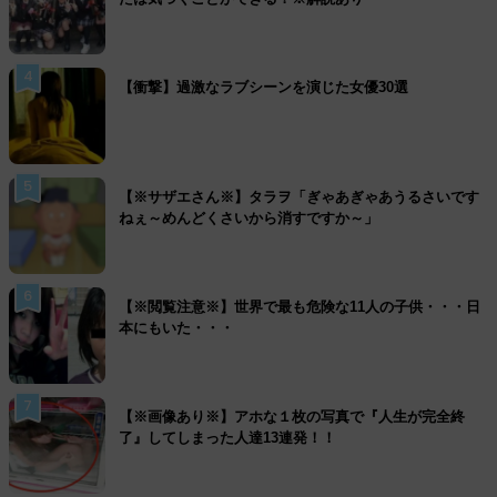
4
【衝撃】過激なラブシーンを演じた女優30選
5
【※サザエさん※】タラヲ「ぎゃあぎゃあうるさいです
ねぇ～めんどくさいから消すですか～」
6
【※閲覧注意※】世界で最も危険な11人の子供・・・日
本にもいた・・・
7
【※画像あり※】アホな１枚の写真で『人生が完全終
了』してしまった人達13連発！！