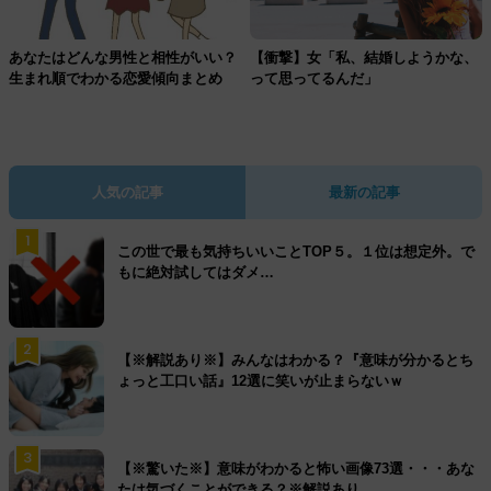
あなたはどんな男性と相性がいい？
【衝撃】女「私、結婚しようかな、
生まれ順でわかる恋愛傾向まとめ
って思ってるんだ」
人気の記事
最新の記事
1
この世で最も気持ちいいことTOP５。１位は想定外。で
もに絶対試してはダメ…
2
【※解説あり※】みんなはわかる？『意味が分かるとち
ょっと工口い話』12選に笑いが止まらないｗ
3
【※驚いた※】意味がわかると怖い画像73選・・・あな
たは気づくことができる？※解説あり