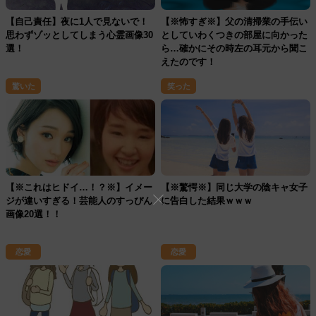
【自己責任】夜に1人で見ないで！
【※怖すぎ※】父の清掃業の手伝い
思わずゾッとしてしまう心霊画像30
としていわくつきの部屋に向かった
選！
ら…確かにその時左の耳元から聞こ
えたのです！
驚いた
笑った
【※これはヒドイ…！？※】イメー
【※驚愕※】同じ大学の陰キャ女子
ジが違いすぎる！芸能人のすっぴん
に告白した結果ｗｗｗ
画像20選！！
恋愛
恋愛