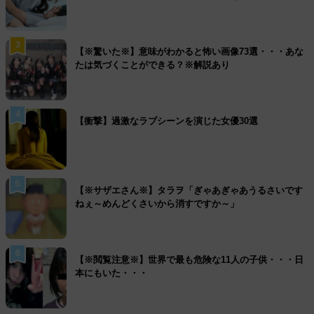
3
【※驚いた※】意味がわかると怖い画像73選・・・あな
たは気づくことができる？※解説あり
4
【衝撃】過激なラブシーンを演じた女優30選
5
【※サザエさん※】タラヲ「ぎゃあぎゃあうるさいです
ねぇ～めんどくさいから消すですか～」
6
【※閲覧注意※】世界で最も危険な11人の子供・・・日
本にもいた・・・