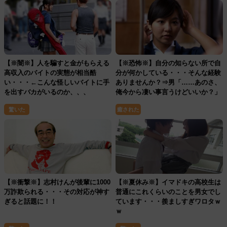
【※闇※】人を騙すと金がもらえる
【※恐怖※】自分の知らない所で自
高収入のバイトの実態が相当酷
分が何かしている・・・そんな経験
い・・・←こんな怪しいバイトに手
ありませんか？⇒男「……あのさ、
を出すバカがいるのか、、、
俺今から凄い事言うけどいいか？」
女「………なぁに？」
驚いた
癒された
【※衝撃※】志村けんが後輩に1000
【※夏休み※】イマドキの高校生は
万詐欺られる・・・その対応が神す
普通にこれくらいのことを男女でし
ぎると話題に！！
ています・・・羨ましすぎワロタｗ
ｗ