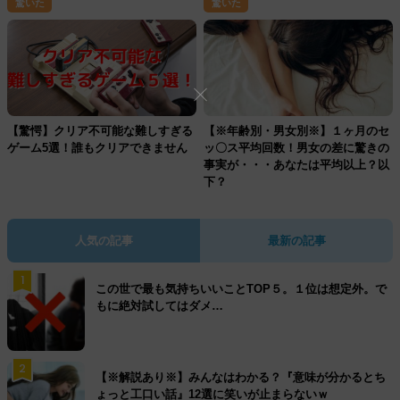
驚いた
驚いた
【驚愕】クリア不可能な難しすぎる
【※年齢別・男女別※】１ヶ月のセ
ゲーム5選！誰もクリアできません
ッ〇ス平均回数！男女の差に驚きの
事実が・・・あなたは平均以上？以
下？
人気の記事
最新の記事
1
この世で最も気持ちいいことTOP５。１位は想定外。で
もに絶対試してはダメ…
2
【※解説あり※】みんなはわかる？『意味が分かるとち
ょっと工口い話』12選に笑いが止まらないｗ