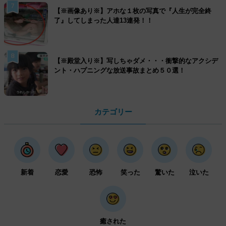
7
【※画像あり※】アホな１枚の写真で『人生が完全終
了』してしまった人達13連発！！
8
【※殿堂入り※】写しちゃダメ・・・衝撃的なアクシデ
ント・ハプニングな放送事故まとめ５０選！
カテゴリー
新着
恋愛
恐怖
笑った
驚いた
泣いた
癒された