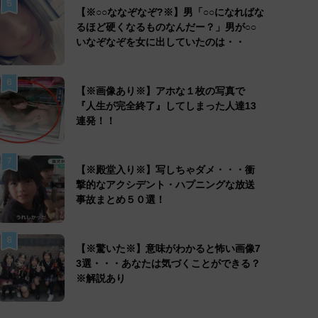
5
【※○○ななぞなぞ?※】男「○○になればな
るほど硬くなるものなんだー？」男が○○
いなぞなぞを女に出していたのは・・
6
【※画像あり※】アホな１枚の写真で
『人生が完全終了』してしまった人達13
連発！！
7
【※殿堂入り※】写しちゃダメ・・・衝
撃的なアクシデント・ハプニングな放送
事故まとめ５０選！
8
【※驚いた※】意味がわかると怖い画像7
3選・・・あなたは気づくことができる？
※解説あり