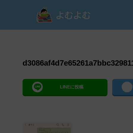
よむ
d3086af4d7e65261a7bbc32981
LINEに投稿