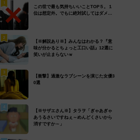
1
この世で最も気持ちいいことTOP５。１
位は想定外。でもに絶対試してはダメ…
2
【※解説あり※】みんなはわかる？『意
味が分かるとちょっと工口い話』12選に
笑いが止まらないｗ
3
【衝撃】過激なラブシーンを演じた女優3
0選
4
【※サザエさん※】タラヲ「ぎゃあぎゃ
あうるさいですねぇ～めんどくさいから
消すですか～」