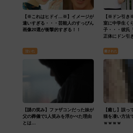
【※これはヒドイ…※】イメージが
【※ドン引き
違いすぎる・・・芸能人のすっぴん
室に中学生く
画像20選が衝撃的すぎる！！
子・・・彼氏
正体にドン引
泣いた
癒された
【謎の笑み】ファザコンだった妹が
【癒し】誤っ
父の葬儀で1人笑みを浮かべた理由
猫を凄い方法
とは…
ｗｗｗｗ