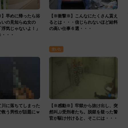
※】早めに帰ったら浴
【※衝撃※】こんなにたくさん貰え
らいの見知らぬ女の
るとは・・・信じられないほど給料
「浮気じゃないよ！」
の高い仕事６選・・・
き・・・
泣いた
て川に落ちてしまった
【※感動※】牢獄から抜け出し、突
で救う男性が話題にｗ
然叫ぶ受刑者たち。脱獄を疑った警
官が駆け付けると、そこには・・・