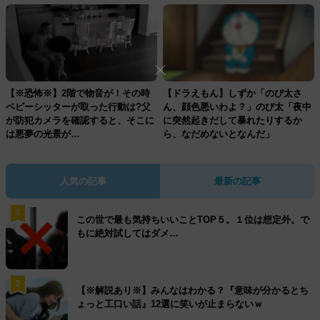
【※恐怖※】2階で物音が！その時
【ドラえもん】しずか「のび太さ
ベビーシッターが取った行動は?父
ん、顔色悪いわよ？」のび太「夜中
が防犯カメラを確認すると、そこに
に突然起きだして暴れたりするか
は悪夢の光景が…
ら、なだめないとなんだ」
人気の記事
最新の記事
1
この世で最も気持ちいいことTOP５。１位は想定外。で
もに絶対試してはダメ…
2
【※解説あり※】みんなはわかる？『意味が分かるとち
ょっと工口い話』12選に笑いが止まらないｗ