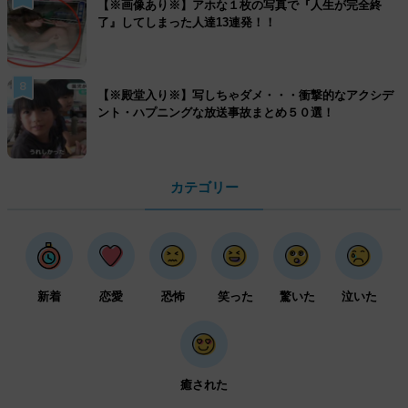
【※画像あり※】アホな１枚の写真で『人生が完全終
了』してしまった人達13連発！！
8
【※殿堂入り※】写しちゃダメ・・・衝撃的なアクシデ
ント・ハプニングな放送事故まとめ５０選！
カテゴリー
新着
恋愛
恐怖
笑った
驚いた
泣いた
癒された