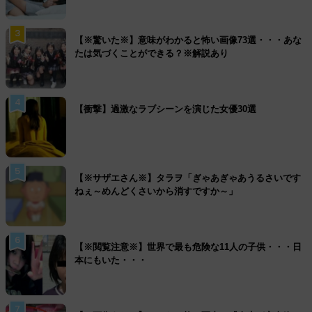
3
【※驚いた※】意味がわかると怖い画像73選・・・あな
たは気づくことができる？※解説あり
4
【衝撃】過激なラブシーンを演じた女優30選
5
【※サザエさん※】タラヲ「ぎゃあぎゃあうるさいです
ねぇ～めんどくさいから消すですか～」
6
【※閲覧注意※】世界で最も危険な11人の子供・・・日
本にもいた・・・
7