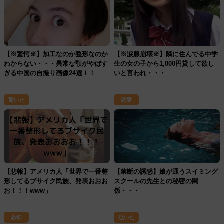
【※驚愕※】加工なのか整形なのか
【※涙腺崩壊※】隣に住んでる中学
わからない・・・異常な顎がやばす
生の女の子から1,000円貸して欲し
ぎる中国の自撮り画像24選！！
いと言われ・・・
驚いた
恋愛
【悲報】アメリカ人「世界で一番整
【禁断の誘惑】娘が通うスイミング
形してるブサイク民族、発表おおお
スクールの先生との秘密の関
お！！！www」
係・・・
恐怖
泣いた