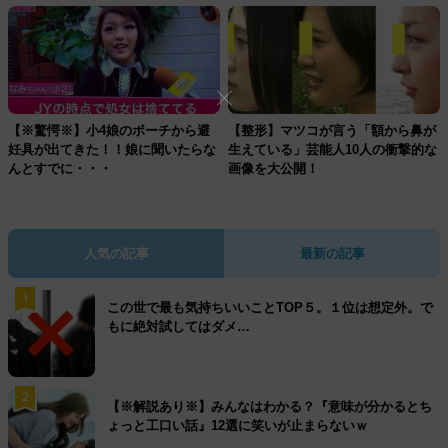
【※驚愕※】小4娘のポーチから避
【整形】マツコが言う「額から鼻が
妊具が出てきた！！娘に聞いたらな
生えている」芸能人10人の衝撃的な
んとすでに・・・
画像を大公開！
人気の記事
最新の記事
1
この世で最も気持ちいいことTOP５。１位は想定外。で
もに絶対試してはダメ…
2
【※解説あり※】みんなはわかる？『意味が分かるとち
ょっと工口い話』12選に笑いが止まらないｗ