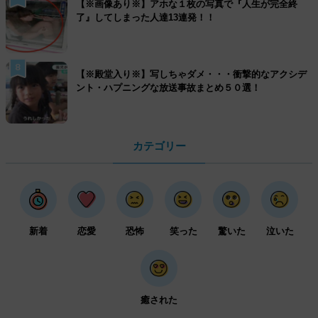
【※画像あり※】アホな１枚の写真で『人生が完全終
了』してしまった人達13連発！！
8
【※殿堂入り※】写しちゃダメ・・・衝撃的なアクシデ
ント・ハプニングな放送事故まとめ５０選！
カテゴリー
新着
恋愛
恐怖
笑った
驚いた
泣いた
癒された