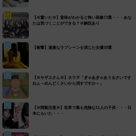
3
【※驚いた※】意味がわかると怖い画像73選・・・あな
たは気づくことができる？※解説あり
4
【衝撃】過激なラブシーンを演じた女優30選
5
【※サザエさん※】タラヲ「ぎゃあぎゃあうるさいです
ねぇ～めんどくさいから消すですか～」
6
【※閲覧注意※】世界で最も危険な11人の子供・・・日
本にもいた・・・
7