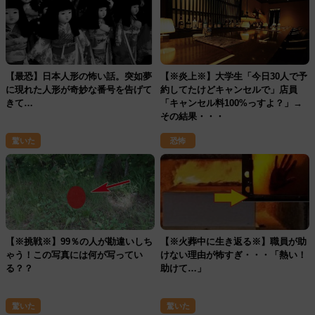
【最恐】日本人形の怖い話。突如夢
【※炎上※】大学生「今日30人で予
に現れた人形が奇妙な番号を告げて
約してたけどキャンセルで」店員
きて…
「キャンセル料100%っすよ？」→
その結果・・・
驚いた
恐怖
【※挑戦※】99％の人が勘違いしち
【※火葬中に生き返る※】職員が助
ゃう！この写真には何が写ってい
けない理由が怖すぎ・・・「熱い！
る？？
助けて…」
驚いた
驚いた