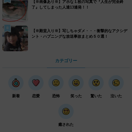
【※画像あり※】アホな１枚の写真で『人生が完全終
了』してしまった人達13連発！！
8
【※殿堂入り※】写しちゃダメ・・・衝撃的なアクシデ
ント・ハプニングな放送事故まとめ５０選！
カテゴリー
新着
恋愛
恐怖
笑った
驚いた
泣いた
癒された