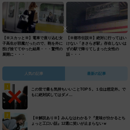
【※スカッと※】電車で座り込む女
【※都市伝説※】絶対に行ってはい
子高生が邪魔だったので、鞄を外に
けない「きさらぎ駅」存在しないは
投げ捨ててやった結果・・・驚愕の
ずの駅で降りてしまった女性の
展開に・・・
話・・・
人気の記事
最新の記事
1
この世で最も気持ちいいことTOP５。１位は想定外。で
もに絶対試してはダメ…
2
【※解説あり※】みんなはわかる？『意味が分かるとち
ょっと工口い話』12選に笑いが止まらないｗ