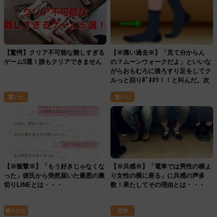
【驚愕】クリア不可能な難しすぎる
【※痛い過去※】「見て分からん
ゲーム5選！誰もクリアできません
の？ムーンウォークだよ」といいな
がらおもむろに後ろすり足をしてク
ルっと回りﾎﾟｵｵｳ！！と叫んだ。次
の日から俺のあだ名はポウになった
驚いた
驚いた
【※衝撃※】「もう好きじゃなくな
【※共感※】「電車では男性の横よ
った」彼氏から突然届いた最悪の裏
り女性の横に座る」に共感の声多
切りLINEとは・・・
数！果たしてその理由とは・・・
癒された
恐怖