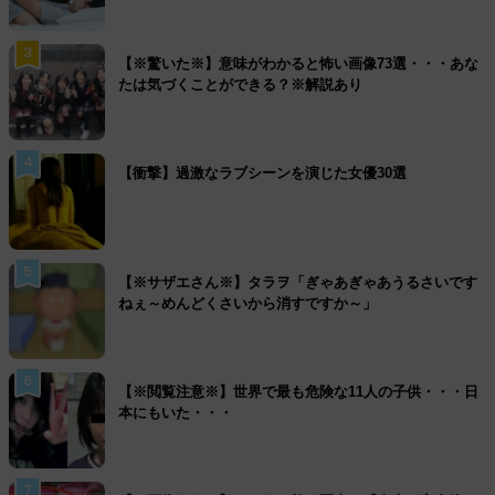
3
【※驚いた※】意味がわかると怖い画像73選・・・あな
たは気づくことができる？※解説あり
4
【衝撃】過激なラブシーンを演じた女優30選
5
【※サザエさん※】タラヲ「ぎゃあぎゃあうるさいです
ねぇ～めんどくさいから消すですか～」
6
【※閲覧注意※】世界で最も危険な11人の子供・・・日
本にもいた・・・
7