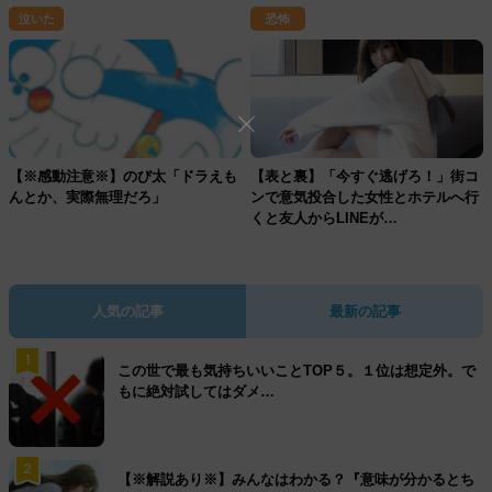
の日から俺のあだ名はポウになった
泣いた
恐怖
【※感動注意※】のび太「ドラえも
【表と裏】「今すぐ逃げろ！」街コ
んとか、実際無理だろ」
ンで意気投合した女性とホテルへ行
くと友人からLINEが…
人気の記事
最新の記事
1
この世で最も気持ちいいことTOP５。１位は想定外。で
もに絶対試してはダメ…
2
【※解説あり※】みんなはわかる？『意味が分かるとち