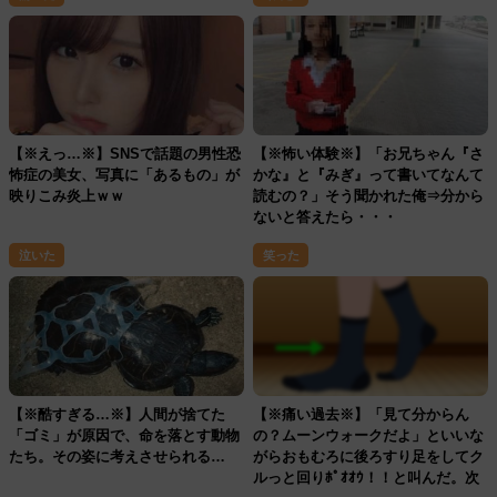
【※えっ…※】SNSで話題の男性恐
【※怖い体験※】「お兄ちゃん『さ
怖症の美女、写真に「あるもの」が
かな』と『みぎ』って書いてなんて
映りこみ炎上ｗｗ
読むの？」そう聞かれた俺⇒分から
ないと答えたら・・・
泣いた
笑った
【※酷すぎる…※】人間が捨てた
【※痛い過去※】「見て分からん
「ゴミ」が原因で、命を落とす動物
の？ムーンウォークだよ」といいな
たち。その姿に考えさせられる…
がらおもむろに後ろすり足をしてク
ルっと回りﾎﾟｵｵｳ！！と叫んだ。次