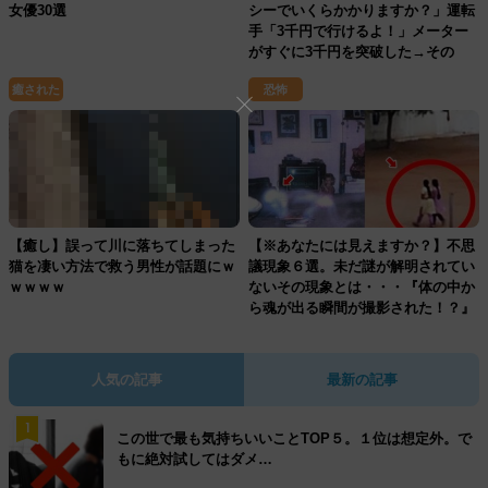
女優30選
シーでいくらかかりますか？」運転
手「3千円で行けるよ！」メーター
がすぐに3千円を突破した→その
後、信じられない結末に・・・
癒された
恐怖
【癒し】誤って川に落ちてしまった
【※あなたには見えますか？】不思
猫を凄い方法で救う男性が話題にｗ
議現象６選。未だ謎が解明されてい
ｗｗｗｗ
ないその現象とは・・・『体の中か
ら魂が出る瞬間が撮影された！？』
人気の記事
最新の記事
1
この世で最も気持ちいいことTOP５。１位は想定外。で
もに絶対試してはダメ…