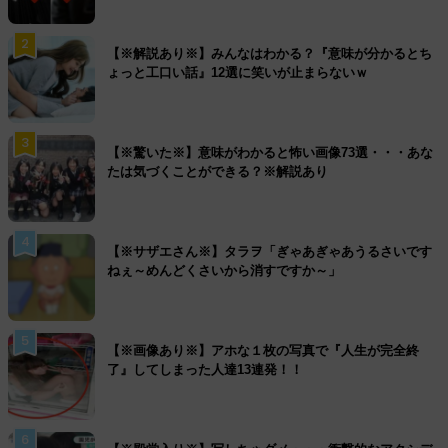
2
【※解説あり※】みんなはわかる？『意味が分かるとち
ょっと工口い話』12選に笑いが止まらないｗ
3
【※驚いた※】意味がわかると怖い画像73選・・・あな
たは気づくことができる？※解説あり
4
【※サザエさん※】タラヲ「ぎゃあぎゃあうるさいです
ねぇ～めんどくさいから消すですか～」
5
【※画像あり※】アホな１枚の写真で『人生が完全終
了』してしまった人達13連発！！
6