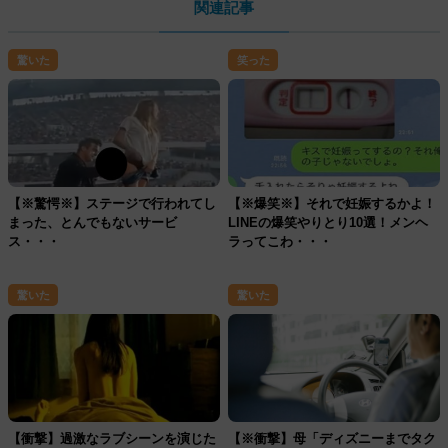
関連記事
驚いた
笑った
【※驚愕※】ステージで行われてし
【※爆笑※】それで妊娠するかよ！
まった、とんでもないサービ
LINEの爆笑やりとり10選！メンヘ
ス・・・
ラってこわ・・・
驚いた
驚いた
【衝撃】過激なラブシーンを演じた
【※衝撃】母「ディズニーまでタク