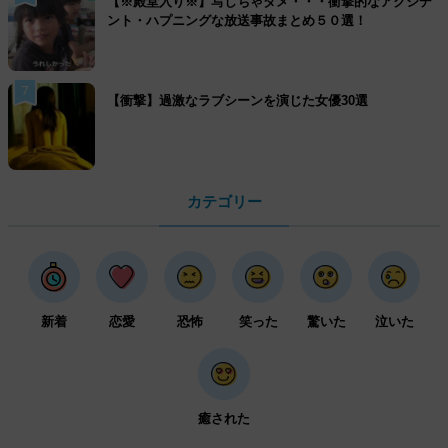
【※殿堂入り※】写しちゃダメ・・・衝撃的なアクシデ
ント・ハプニングな放送事故まとめ５０選！
7
【衝撃】過激なラブシーンを演じた女優30選
カテゴリー
新着
恋愛
恐怖
笑った
驚いた
泣いた
癒された