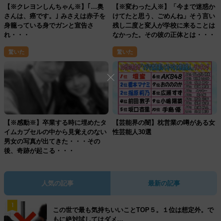
【※クレヨンしんちゃん※】｢…奥
【※変わった人※】「今まで迷惑か
さんは、癌です。｣ みさえは赤子を
けてたと思う、ごめんね」そう言い
身籠っている身でガンと宣告さ
残し二度と変人が学校に来ることは
れ・・・
なかった。その彼の正体とは・・・
驚いた
驚いた
【※感動※】卒業する時に埋めたタ
【芸能界の闇】枕営業の噂がある女
イムカプセルの中から見覚えのない
性芸能人30選
男女の写真が出てきた・・・その
後、奇跡が起こる・・・
人気の記事
最新の記事
1
この世で最も気持ちいいことTOP５。１位は想定外。で
もに絶対試してはダメ…