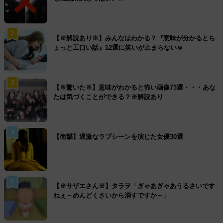
2
【※解説あり※】みんなはわかる？『意味が分かるとち
ょっと工口い話』12選に笑いが止まらないｗ
3
【※驚いた※】意味がわかると怖い画像73選・・・あな
たは気づくことができる？※解説あり
4
【衝撃】過激なラブシーンを演じた女優30選
5
【※サザエさん※】タラヲ「ぎゃあぎゃあうるさいです
ねぇ～めんどくさいから消すですか～」