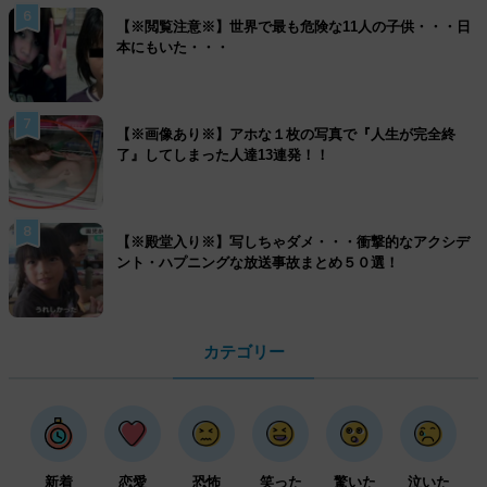
6
【※閲覧注意※】世界で最も危険な11人の子供・・・日
本にもいた・・・
7
【※画像あり※】アホな１枚の写真で『人生が完全終
了』してしまった人達13連発！！
8
【※殿堂入り※】写しちゃダメ・・・衝撃的なアクシデ
ント・ハプニングな放送事故まとめ５０選！
カテゴリー
新着
恋愛
恐怖
笑った
驚いた
泣いた