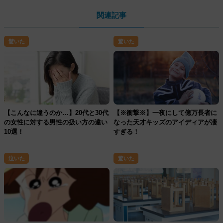
関連記事
驚いた
驚いた
【こんなに違うのか…】20代と30代
【※衝撃※】一夜にして億万長者に
の女性に対する男性の扱い方の違い
なった天才キッズのアイディアが凄
10選！
すぎる！
泣いた
驚いた