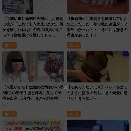
【※怖い※】婚姻届を提出した途端
【※恐怖※】歯磨きを徹底していた
に彼が「これでもう大丈夫だね」何
のに、たった一年で急に虫歯が１２
かを察した私は目の前の職員からこ
本見つかった・・・そこには驚きの
っそり婚姻届けを返してもらっ
理由があった！！
た・・・すると・・・
驚いた
泣いた
【※驚いた※】22歳の女教師が小学
【※ありえない…※】ペットをゴミ
4年生の男子生徒と行為に及んで子
のように扱う人たち。その光景に怒
供を出産→8年後、まさかの事態
りがとまらない・・・
に‥
驚いた
笑った