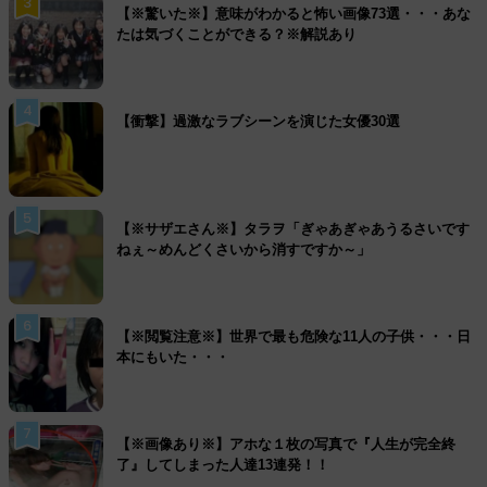
3
【※驚いた※】意味がわかると怖い画像73選・・・あな
たは気づくことができる？※解説あり
4
【衝撃】過激なラブシーンを演じた女優30選
5
【※サザエさん※】タラヲ「ぎゃあぎゃあうるさいです
ねぇ～めんどくさいから消すですか～」
6
【※閲覧注意※】世界で最も危険な11人の子供・・・日
本にもいた・・・
7
【※画像あり※】アホな１枚の写真で『人生が完全終
了』してしまった人達13連発！！