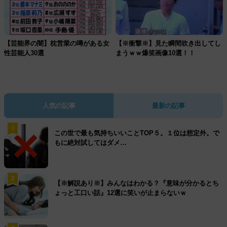
【芸能界の闇】枕営業の噂がある女
【※衝撃※】見た瞬間吹き出してし
性芸能人30選
まうｗｗ爆笑画像10選！！
人気の記事
最新の記事
1
この世で最も気持ちいいことTOP５。１位は想定外。で
もに絶対試してはダメ…
2
【※解説あり※】みんなはわかる？『意味が分かるとち
ょっと工口い話』12選に笑いが止まらないｗ