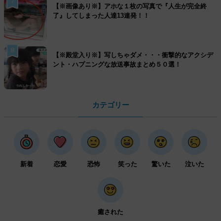
7
【※画像あり※】アホな１枚の写真で『人生が完全終
了』してしまった人達13連発！！
8
【※殿堂入り※】写しちゃダメ・・・衝撃的なアクシデ
ント・ハプニングな放送事故まとめ５０選！
カテゴリー
新着
恋愛
恐怖
笑った
驚いた
泣いた
癒された