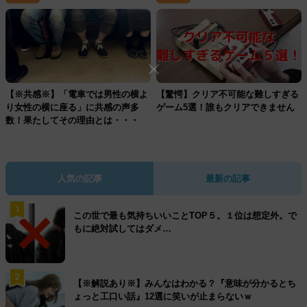
【※共感※】「電車では男性の横よ
【驚愕】クリア不可能な難しすぎる
り女性の横に座る」に共感の声多
ゲーム5選！誰もクリアできません
数！果たしてその理由とは・・・
人気の記事
最新の記事
1
この世で最も気持ちいいことTOP５。１位は想定外。で
もに絶対試してはダメ…
2
【※解説あり※】みんなはわかる？『意味が分かるとち
ょっと工口い話』12選に笑いが止まらないｗ