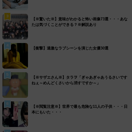
3
【※驚いた※】意味がわかると怖い画像73選・・・あな
たは気づくことができる？※解説あり
4
【衝撃】過激なラブシーンを演じた女優30選
5
【※サザエさん※】タラヲ「ぎゃあぎゃあうるさいです
ねぇ～めんどくさいから消すですか～」
6
【※閲覧注意※】世界で最も危険な11人の子供・・・日
本にもいた・・・