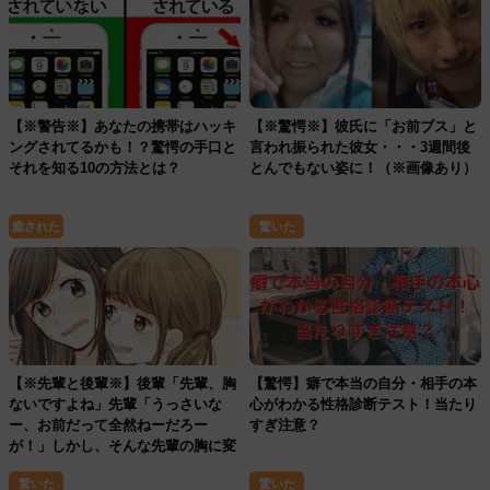
【※警告※】あなたの携帯はハッキ
【※驚愕※】彼氏に「お前ブス」と
ングされてるかも！？驚愕の手口と
言われ振られた彼女・・・3週間後
それを知る10の方法とは？
とんでもない姿に！（※画像あり）
癒された
驚いた
【※先輩と後輩※】後輩「先輩、胸
【驚愕】癖で本当の自分・相手の本
ないですよね」先輩「うっさいな
心がわかる性格診断テスト！当たり
ー、お前だって全然ねーだろー
すぎ注意？
が！」しかし、そんな先輩の胸に変
化が・・・
驚いた
驚いた