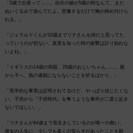
「5歳で出産って……。自分の娘が5歳の時なんて、まだ
ぬいぐるみで遊んでたよ。想像するだけで胸が締め付けら
れる。」
「ジェラルドくんが10歳までリナさんを姉だと思ってた
っていうのが切ない。真実を知った時の衝撃は計り知れな
いよね。」
「イギリスの14歳の両親、29歳のおじいちゃん……。親
から子へ、負の連鎖にならないことを祈るばかり。」
「医学的な事実は証明されてるけど、やっぱり信じたくな
い。子供から『子供時代』を奪うような事件が二度と起き
ないでほしい。」
「リナさんが84歳まで長生きしているのが唯一の救い。
彼女の人生に、少しでも多くの安らぎがあったことを願