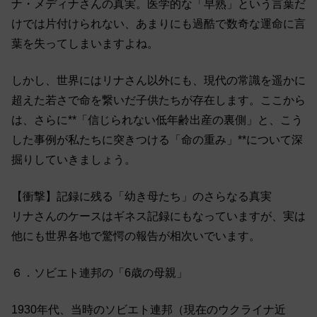
ナ・メディナさんの真実。医学的な「早熟」という言葉だ
けでは片付けられない、あまりにも過酷で数奇な運命に言
葉を失ってしまいますよね。
しかし、世界にはリナさん以外にも、現代の常識を遥かに
超えた若さで命を繋いだ子供たちが存在します。ここから
は、さらに**「信じられない低年齢出産の裏側」と、こう
した事例が私たちに突きつける「命の重み」**について深
掘りしていきましょう。
【衝撃】記録に残る「幼き母たち」のさらなる真実
リナさんのケースはギネス記録にもなっていますが、実は
他にも世界各地で驚愕の報告が相次いでいます。
６．ソビエト連邦の「6歳の母親」
1930年代、当時のソビエト連邦（現在のウクライナ近