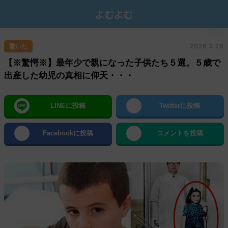
2026.3.26
驚いた
【※驚愕※】最年少で親になった子供たち５選。５歳で
出産した幼児の真相に仰天・・・
LINEに投稿
Twitterに投稿
Facebookに投稿
コメントを投稿