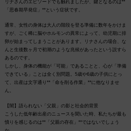
リナさんのエピソードでも触れましたが、鍵となるのは**
「思春期早発症」**という症状です。
通常、女性の身体は大人の階段を登る準備に数年をかけま
すが、ごく稀に脳やホルモンの異常によって、幼児期に排
卵が始まってしまうことがあります。リナさんの場合、な
んと生後数ヶ月で初潮のような兆候があったという説すら
あるのです。
しかし、身体の機能が「可能」であることと、心が「準備
できている」ことは全く別問題。5歳や6歳の子供にとっ
て、出産は文字通り**「命を削る作業」**に他なりませ
ん。
【闇】語られない「父親」の影と社会的背景
こうした低年齢出産のニュースを聞いた時、私たちが最も
憤りを感じるのは**「父親の存在」**ではないでしょう
か。