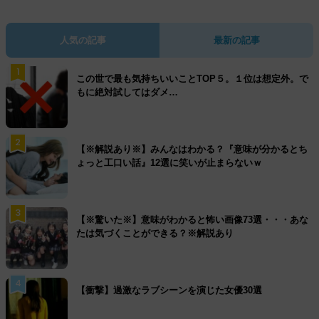
人気の記事
最新の記事
1
この世で最も気持ちいいことTOP５。１位は想定外。で
もに絶対試してはダメ…
2
【※解説あり※】みんなはわかる？『意味が分かるとち
ょっと工口い話』12選に笑いが止まらないｗ
3
【※驚いた※】意味がわかると怖い画像73選・・・あな
たは気づくことができる？※解説あり
4
【衝撃】過激なラブシーンを演じた女優30選