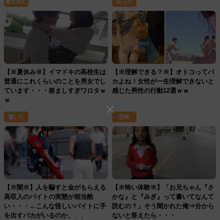
癒された
笑った
【※夏休み※】イマドキの高校生は
【※理解できる？※】オトコってバ
普通にこれくらいのことを男女でし
カよね！女性が一生理解できないと
ています・・・羨ましすぎワロタｗ
感じた男性の行動12選ｗｗ
ｗ
驚いた
恐怖
【※闇※】人を騙すと金がもらえる
【※怖い体験※】「お兄ちゃん『さ
高収入のバイトの実態が相当酷
かな』と『みぎ』って書いてなんて
い・・・←こんな怪しいバイトに手
読むの？」そう聞かれた俺⇒分から
を出すバカがいるのか、、、
ないと答えたら・・・