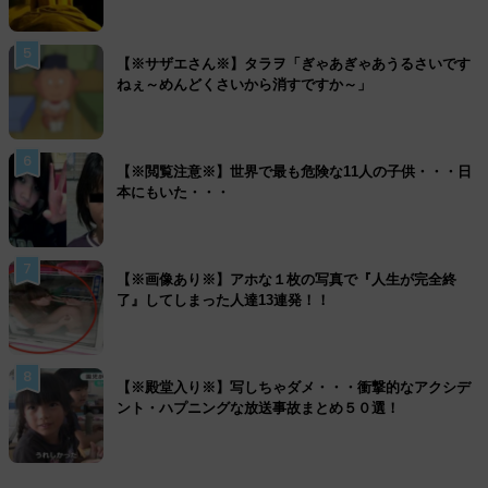
5
【※サザエさん※】タラヲ「ぎゃあぎゃあうるさいです
ねぇ～めんどくさいから消すですか～」
6
【※閲覧注意※】世界で最も危険な11人の子供・・・日
本にもいた・・・
7
【※画像あり※】アホな１枚の写真で『人生が完全終
了』してしまった人達13連発！！
8
【※殿堂入り※】写しちゃダメ・・・衝撃的なアクシデ
ント・ハプニングな放送事故まとめ５０選！