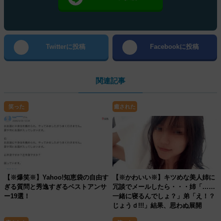
Twitterに投稿
Facebookに投稿
関連記事
笑った
癒された
【※爆笑※】Yahoo!知恵袋の自由す
【※かわいい※】キツめな美人姉に
ぎる質問と秀逸すぎるベストアンサ
冗談でメールしたら・・・姉「……
ー19選！
一緒に寝るんでしょ？」弟「え！？
じょうｄ!!!」結果、思わぬ展開
に・・・