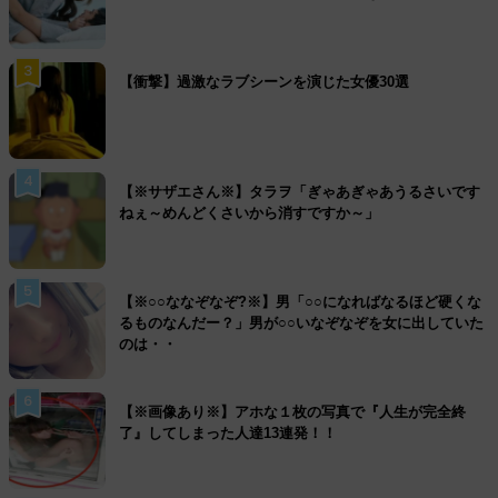
3
【衝撃】過激なラブシーンを演じた女優30選
4
【※サザエさん※】タラヲ「ぎゃあぎゃあうるさいです
ねぇ～めんどくさいから消すですか～」
5
【※○○ななぞなぞ?※】男「○○になればなるほど硬くな
るものなんだー？」男が○○いなぞなぞを女に出していた
のは・・
6
【※画像あり※】アホな１枚の写真で『人生が完全終
了』してしまった人達13連発！！