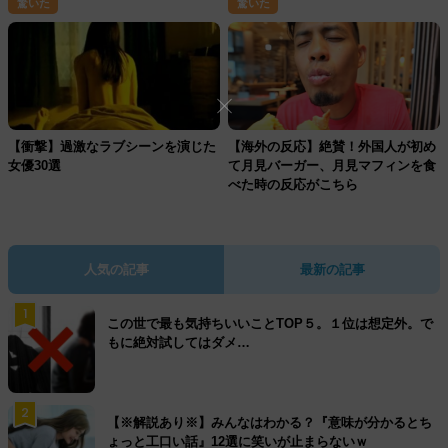
驚いた
驚いた
【衝撃】過激なラブシーンを演じた
【海外の反応】絶賛！外国人が初め
女優30選
て月見バーガー、月見マフィンを食
べた時の反応がこちら
人気の記事
最新の記事
1
この世で最も気持ちいいことTOP５。１位は想定外。で
もに絶対試してはダメ…
2
【※解説あり※】みんなはわかる？『意味が分かるとち
ょっと工口い話』12選に笑いが止まらないｗ