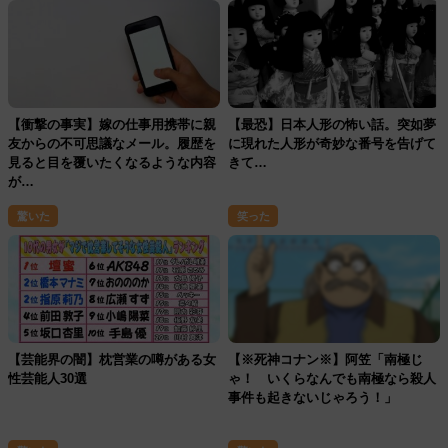
【衝撃の事実】嫁の仕事用携帯に親
【最恐】日本人形の怖い話。突如夢
友からの不可思議なメール。履歴を
に現れた人形が奇妙な番号を告げて
見ると目を覆いたくなるような内容
きて…
が…
驚いた
笑った
【芸能界の闇】枕営業の噂がある女
【※死神コナン※】阿笠「南極じ
性芸能人30選
ゃ！ いくらなんでも南極なら殺人
事件も起きないじゃろう！」