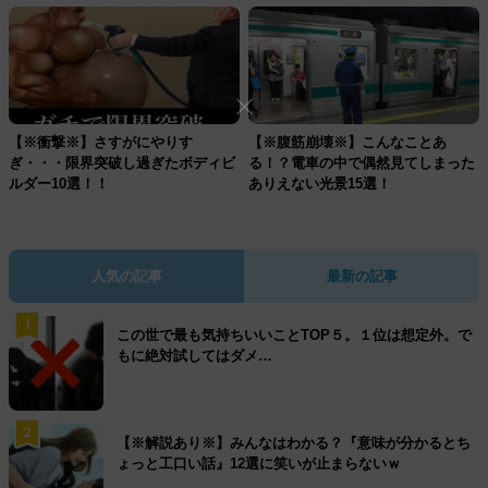
【※衝撃※】さすがにやりす
【※腹筋崩壊※】こんなことあ
ぎ・・・限界突破し過ぎたボディビ
る！？電車の中で偶然見てしまった
ルダー10選！！
ありえない光景15選！
人気の記事
最新の記事
1
この世で最も気持ちいいことTOP５。１位は想定外。で
もに絶対試してはダメ…
2
【※解説あり※】みんなはわかる？『意味が分かるとち
ょっと工口い話』12選に笑いが止まらないｗ