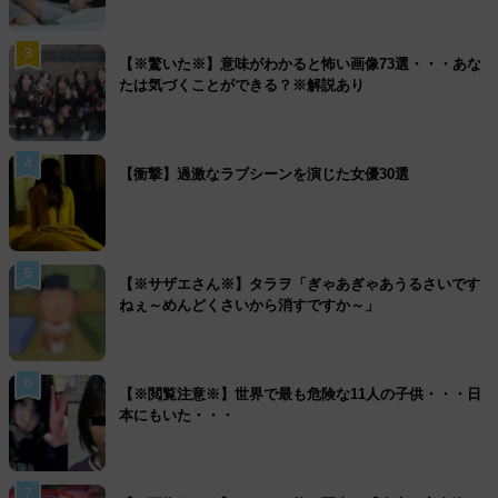
3
【※驚いた※】意味がわかると怖い画像73選・・・あな
たは気づくことができる？※解説あり
4
【衝撃】過激なラブシーンを演じた女優30選
5
【※サザエさん※】タラヲ「ぎゃあぎゃあうるさいです
ねぇ～めんどくさいから消すですか～」
6
【※閲覧注意※】世界で最も危険な11人の子供・・・日
本にもいた・・・
7