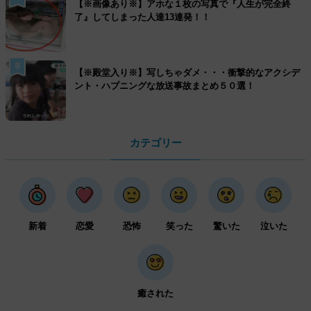
【※画像あり※】アホな１枚の写真で『人生が完全終
了』してしまった人達13連発！！
8
【※殿堂入り※】写しちゃダメ・・・衝撃的なアクシデ
ント・ハプニングな放送事故まとめ５０選！
カテゴリー
新着
恋愛
恐怖
笑った
驚いた
泣いた
癒された