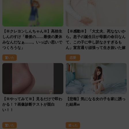
【※クレヨンしんちゃん※】高校生
【※感動※】「大丈夫、死なないか
しんのすけ「最後の……最後の夏休
ら。息子の誕生日が母親の命日なん
みなんだなぁ……。いっぱい思いで
て、この子に申し訳なさすぎるも
つくろうな」
ん」宣言通り頑張って生き抜いた嫁
の話。
驚いた
恋愛
【※やってみて※】見るだけで即わ
【悲報】気になる女の子を家に誘っ
かる！？画像診断テストが面白
た結果w
い！！
驚いた
笑った