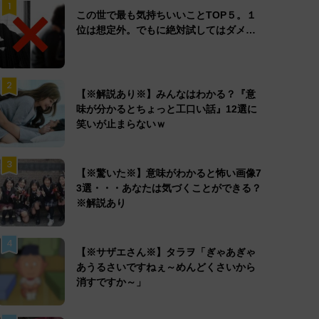
1
この世で最も気持ちいいことTOP５。１
位は想定外。でもに絶対試してはダメ…
2
【※解説あり※】みんなはわかる？『意
味が分かるとちょっと工口い話』12選に
笑いが止まらないｗ
3
【※驚いた※】意味がわかると怖い画像7
3選・・・あなたは気づくことができる？
※解説あり
4
【※サザエさん※】タラヲ「ぎゃあぎゃ
あうるさいですねぇ～めんどくさいから
消すですか～」