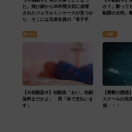
た。焼け跡から35年間大切に保管
か？」断って
されたジェラルミンケースが見つか
勧誘の女性。
り、そこには兄弟全員の「母子手
帳」が・・・
癒された
恋愛
【※幼馴染※】幼馴染「おい、幼馴
【禁断の誘惑
染料まだかよ」 男「体で支払いま
スクールの先
す」
係・・・