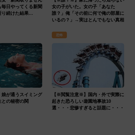
も毎日やってくる新聞
女の子がいた。女の子「あなた
断り続けた結果…
誰？」俺「その前に何で俺の部屋に
いるの？」→実はとんでもない真相
が隠されていた・・・
恐怖
】娘が通うスイミング
【※閲覧注意※】国内・外で実際に
生との秘密の関
起きた恐ろしい遊園地事故10
選・・・悲惨すぎると話題に・・・