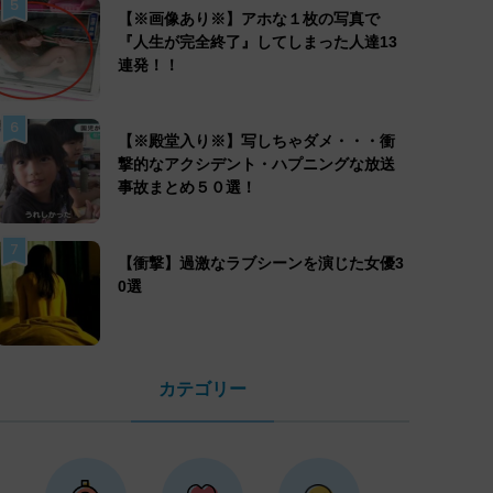
5
【※画像あり※】アホな１枚の写真で
『人生が完全終了』してしまった人達13
連発！！
6
【※殿堂入り※】写しちゃダメ・・・衝
撃的なアクシデント・ハプニングな放送
事故まとめ５０選！
7
【衝撃】過激なラブシーンを演じた女優3
0選
カテゴリー