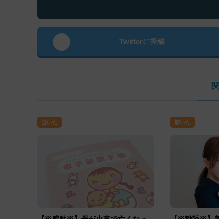
Twitterに投稿
泣いた
驚いた
【※感動※】母が火事で亡くなっ
【※勧誘※】