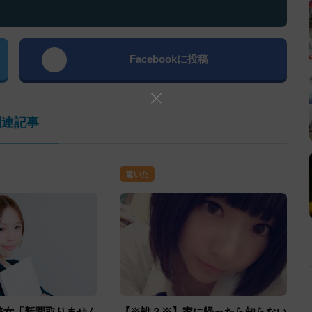
Facebookに投稿
関連記事
驚いた
美女「新聞取りません
【※誰？※】家に帰ったら知らない