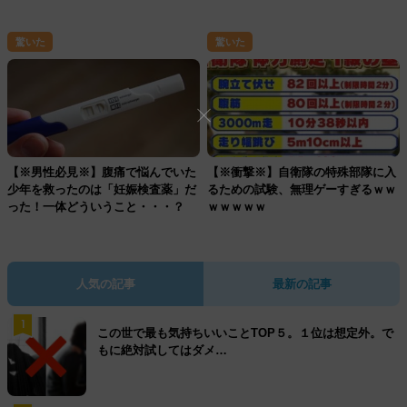
驚いた
驚いた
【※男性必見※】腹痛で悩んでいた
【※衝撃※】自衛隊の特殊部隊に入
少年を救ったのは「妊娠検査薬」だ
るための試験、無理ゲーすぎるｗｗ
った！一体どういうこと・・・？
ｗｗｗｗｗ
人気の記事
最新の記事
1
この世で最も気持ちいいことTOP５。１位は想定外。で
もに絶対試してはダメ…