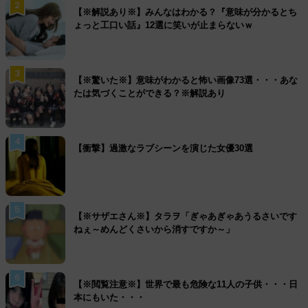
2
【※解説あり※】みんなはわかる？『意味が分かるとち
ょっと工口い話』12選に笑いが止まらないｗ
3
【※驚いた※】意味がわかると怖い画像73選・・・あな
たは気づくことができる？※解説あり
4
【衝撃】過激なラブシーンを演じた女優30選
5
【※サザエさん※】タラヲ「ぎゃあぎゃあうるさいです
ねぇ～めんどくさいから消すですか～」
6
【※閲覧注意※】世界で最も危険な11人の子供・・・日
本にもいた・・・