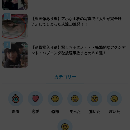
7
【※画像あり※】アホな１枚の写真で『人生が完全終
了』してしまった人達13連発！！
8
【※殿堂入り※】写しちゃダメ・・・衝撃的なアクシデ
ント・ハプニングな放送事故まとめ５０選！
カテゴリー
新着
恋愛
恐怖
笑った
驚いた
泣いた