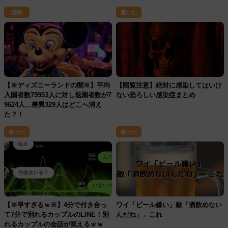
恐怖
驚いた
【※ディズニーランドの闇※】平均
【閲覧注意】絶対に感染してはいけ
入園者数79953人に対し退園者数が7
ない恐ろしい感染症まとめ
9624人…差異329人はどこへ消え
た？！
笑った
笑った
【※早すぎるｗ※】4分で付き合っ
ワイ「ビール嫌い」敵「酒飲めない
て7分で別れるカップルのLINE！別
んだね」←これ
れるカップルの会話が笑えるｗｗ