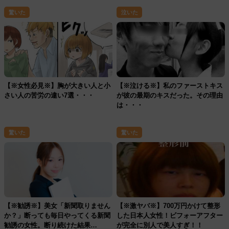
驚いた
泣いた
【※女性必見※】胸が大きい人と小
【※泣ける※】私のファーストキス
さい人の苦労の違い7選・・・
が彼の最期のキスだった。その理由
は・・・
驚いた
驚いた
【※勧誘※】美女「新聞取りません
【※激ヤバ※】700万円かけて整形
か？」断っても毎日やってくる新聞
した日本人女性！ビフォーアフター
勧誘の女性。断り続けた結果…
が完全に別人で美人すぎ！！