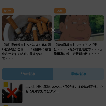
驚いた
恐怖
【※注意喚起※】タバコより体に悪
【※修羅場※】ジャイアン「実
い飲み物がこれ！！『細胞を５歳老
は・・・うちが借金地獄で・・・」
化させます』絶対に飲まない
剛田家に起こる悲劇の数々・・・
で・・・
人気の記事
最新の記事
1
この世で最も気持ちいいことTOP５。１位は想定外。で
もに絶対試してはダメ…