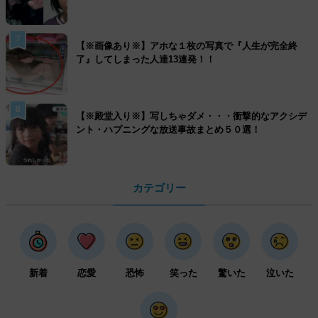
7
【※画像あり※】アホな１枚の写真で『人生が完全終
了』してしまった人達13連発！！
8
【※殿堂入り※】写しちゃダメ・・・衝撃的なアクシデ
ント・ハプニングな放送事故まとめ５０選！
カテゴリー
新着
恋愛
恐怖
笑った
驚いた
泣いた