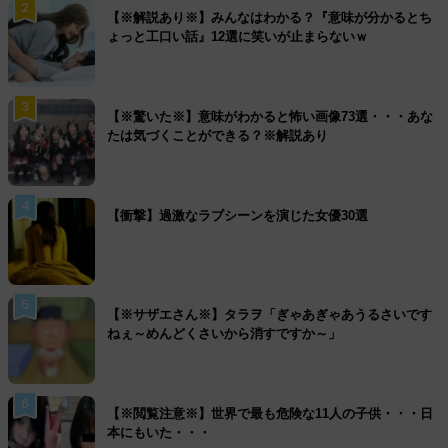
2
【※解説あり※】みんなはわかる？『意味が分かるとち
ょっと工口い話』12選に笑いが止まらないｗ
3
【※驚いた※】意味がわかると怖い画像73選・・・あな
たは気づくことができる？※解説あり
4
【衝撃】過激なラブシーンを演じた女優30選
5
【※サザエさん※】タラヲ「ぎゃあぎゃあうるさいです
ねぇ～めんどくさいから消すですか～」
6
【※閲覧注意※】世界で最も危険な11人の子供・・・日
本にもいた・・・