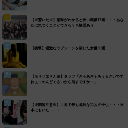
3
【※驚いた※】意味がわかると怖い画像73選・・・あな
たは気づくことができる？※解説あり
4
【衝撃】過激なラブシーンを演じた女優30選
5
【※サザエさん※】タラヲ「ぎゃあぎゃあうるさいです
ねぇ～めんどくさいから消すですか～」
6
【※閲覧注意※】世界で最も危険な11人の子供・・・日
本にもいた・・・