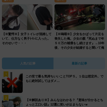
【※驚愕※】女子トイレが混雑して
【※嗚咽※】少女をかばって片足を
いて、仕方なく男子ﾄｲﾚに入った。
喪失した俺。少女の親『死ぬまで年
そのせいで・・・
５０万の補償をし続けます』→10年
後、その少女が結婚すると聞いて俺
は・・・
人気の記事
最新の記事
1
この世で最も気持ちいいことTOP５。１位は想定外。で
もに絶対試してはダメ…
2
【※解説あり※】みんなはわかる？『意味が分かるとち
ょっと工口い話』12選に笑いが止まらないｗ