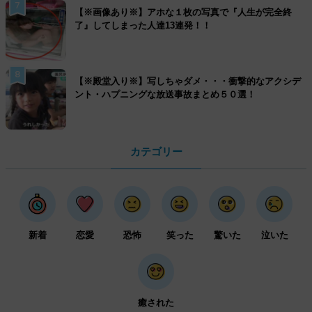
7
【※画像あり※】アホな１枚の写真で『人生が完全終
了』してしまった人達13連発！！
8
【※殿堂入り※】写しちゃダメ・・・衝撃的なアクシデ
ント・ハプニングな放送事故まとめ５０選！
カテゴリー
新着
恋愛
恐怖
笑った
驚いた
泣いた
癒された