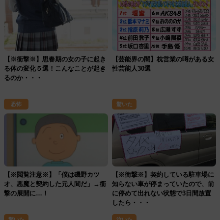
【※衝撃※】思春期の女の子に起き
【芸能界の闇】枕営業の噂がある女
る体の変化５選！こんなことが起き
性芸能人30選
るのか・・・
恐怖
驚いた
【※閲覧注意※】「僕は磯野カツ
【※衝撃※】契約している駐車場に
オ、悪魔と契約した元人間だ」→衝
知らない車が停まっていたので、前
撃の展開に…！
に停めて出れない状態で3日間放置
したら・・・
驚いた
泣いた