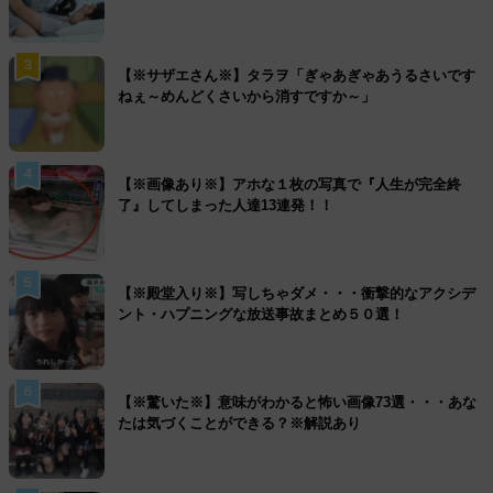
3
【※サザエさん※】タラヲ「ぎゃあぎゃあうるさいです
ねぇ～めんどくさいから消すですか～」
4
【※画像あり※】アホな１枚の写真で『人生が完全終
了』してしまった人達13連発！！
5
【※殿堂入り※】写しちゃダメ・・・衝撃的なアクシデ
ント・ハプニングな放送事故まとめ５０選！
6
【※驚いた※】意味がわかると怖い画像73選・・・あな
たは気づくことができる？※解説あり