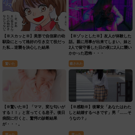
【※スカッと※】美形で自信家の幼
【※ゾッとした※】友人が体験した
馴染にとって格好の引き立て役だっ
話。親に用事が出来てしまい、妹と
た私→逆襲を決心した結果
2人で留守番した日の夜に2人に襲い
かかった恐怖・・・
驚いた
癒された
【※驚いた※】「ママ、変な匂いが
【※感動※】後輩女「あなたはわた
する！！」と言ってくる息子。後日
しと結婚するべきです」男「……そ
病院に行くと、驚愕の診断結果
うなの？」
が・・・。
笑った
笑った