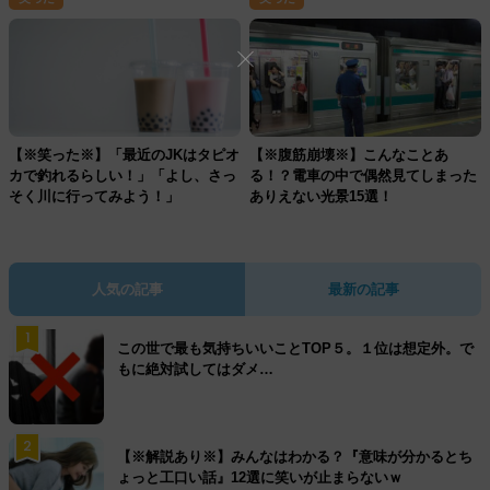
【※笑った※】「最近のJKはタピオ
【※腹筋崩壊※】こんなことあ
カで釣れるらしい！」「よし、さっ
る！？電車の中で偶然見てしまった
そく川に行ってみよう！」
ありえない光景15選！
人気の記事
最新の記事
1
この世で最も気持ちいいことTOP５。１位は想定外。で
もに絶対試してはダメ…
2
【※解説あり※】みんなはわかる？『意味が分かるとち
ょっと工口い話』12選に笑いが止まらないｗ