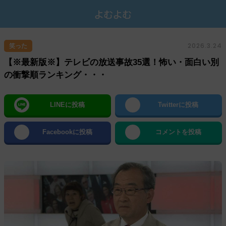
2026.3.24
笑った
【※最新版※】テレビの放送事故35選！怖い・面白い別
の衝撃順ランキング・・・
LINEに投稿
Twitterに投稿
Facebookに投稿
コメントを投稿