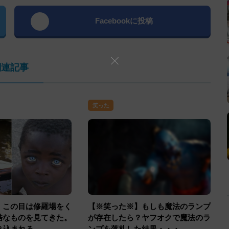
Facebookに投稿
関連記事
笑った
】この目は修羅場をく
【※笑った※】もしも魔法のランプ
酷なものを見てきた。
が存在したら？ヤフオクで魔法のラ
き込まれる…
ンプを落札した結果・・・