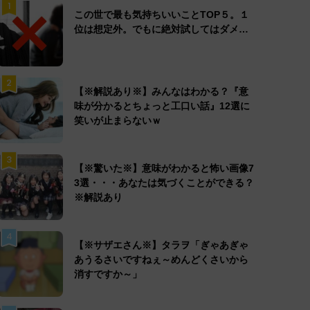
1
この世で最も気持ちいいことTOP５。１
位は想定外。でもに絶対試してはダメ…
2
【※解説あり※】みんなはわかる？『意
味が分かるとちょっと工口い話』12選に
笑いが止まらないｗ
3
【※驚いた※】意味がわかると怖い画像7
3選・・・あなたは気づくことができる？
※解説あり
4
【※サザエさん※】タラヲ「ぎゃあぎゃ
あうるさいですねぇ～めんどくさいから
消すですか～」