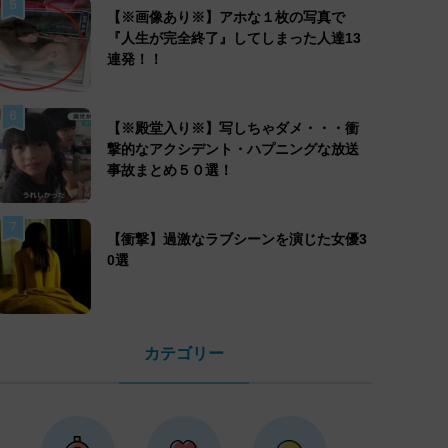
5
【※画像あり※】アホな１枚の写真で
『人生が完全終了』してしまった人達13
連発！！
6
【※殿堂入り※】写しちゃダメ・・・衝
撃的なアクシデント・ハプニングな放送
事故まとめ５０選！
7
【衝撃】過激なラブシーンを演じた女優3
0選
カテゴリー