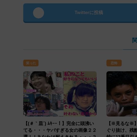
Twitterに投稿
笑った
恐怖
【(＃｀皿´) ﾑｷｰｰ！】完全に頭沸い
【※見るな※
てる・・・ヤバすぎる女の画像２２
ぐり抜け、残
選！！あなたは耐えきれる・・・？
特に13番目引