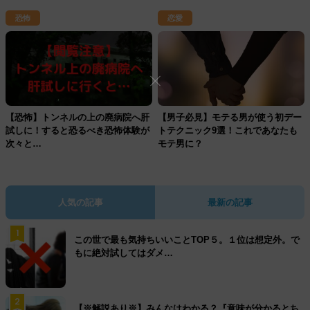
恐怖
恋愛
【恐怖】トンネルの上の廃病院へ肝
【男子必見】モテる男が使う初デー
試しに！すると恐るべき恐怖体験が
トテクニック9選！これであなたも
次々と…
モテ男に？
人気の記事
最新の記事
1
この世で最も気持ちいいことTOP５。１位は想定外。で
もに絶対試してはダメ…
2
【※解説あり※】みんなはわかる？『意味が分かるとち