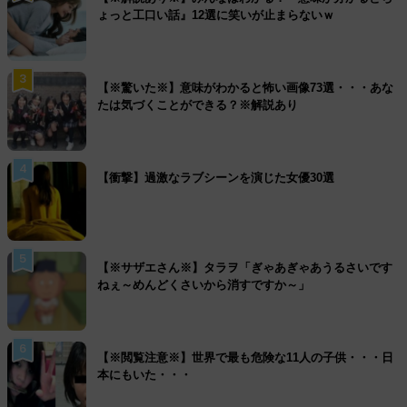
ょっと工口い話』12選に笑いが止まらないｗ
3
【※驚いた※】意味がわかると怖い画像73選・・・あな
たは気づくことができる？※解説あり
4
【衝撃】過激なラブシーンを演じた女優30選
5
【※サザエさん※】タラヲ「ぎゃあぎゃあうるさいです
ねぇ～めんどくさいから消すですか～」
6
【※閲覧注意※】世界で最も危険な11人の子供・・・日
本にもいた・・・