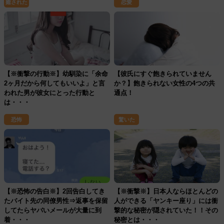
癒された
恋愛
【※衝撃の行動※】幼馴染に「余命
【彼氏にすぐ飽きられていません
2ヶ月だから何してもいいよ」と言
か？】飽きられない女性の4つの共
われた男が彼女にとった行動と
通点！
は・・・
恐怖
驚いた
【※恐怖の告白※】2回告白してき
【※衝撃※】日本人ならほとんどの
たバイト先の同僚男性⇒返事を保留
人ができる「ヤンキー座り」には衝
してたらヤバいメールが大量に到
撃的な秘密が隠されていた！！その
着・・・
秘密とは・・・