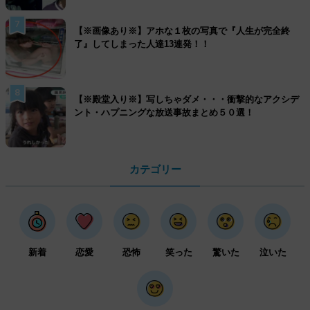
7
【※画像あり※】アホな１枚の写真で『人生が完全終
了』してしまった人達13連発！！
8
【※殿堂入り※】写しちゃダメ・・・衝撃的なアクシデ
ント・ハプニングな放送事故まとめ５０選！
カテゴリー
新着
恋愛
恐怖
笑った
驚いた
泣いた