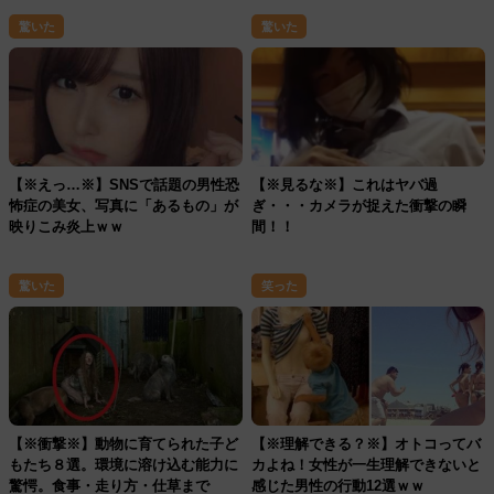
驚いた
驚いた
【※えっ…※】SNSで話題の男性恐
【※見るな※】これはヤバ過
怖症の美女、写真に「あるもの」が
ぎ・・・カメラが捉えた衝撃の瞬
映りこみ炎上ｗｗ
間！！
驚いた
笑った
【※衝撃※】動物に育てられた子ど
【※理解できる？※】オトコってバ
もたち８選。環境に溶け込む能力に
カよね！女性が一生理解できないと
驚愕。食事・走り方・仕草まで
感じた男性の行動12選ｗｗ