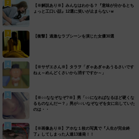
2
【※解説あり※】みんなはわかる？『意味が分かるとち
ょっと工口い話』12選に笑いが止まらないｗ
3
【衝撃】過激なラブシーンを演じた女優30選
4
【※サザエさん※】タラヲ「ぎゃあぎゃあうるさいです
ねぇ～めんどくさいから消すですか～」
5
【※○○ななぞなぞ?※】男「○○になればなるほど硬くな
るものなんだー？」男が○○いなぞなぞを女に出していた
のは・・
6
【※画像あり※】アホな１枚の写真で『人生が完全終
了』してしまった人達13連発！！