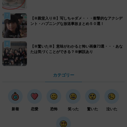
7
【※殿堂入り※】写しちゃダメ・・・衝撃的なアクシデ
ント・ハプニングな放送事故まとめ５０選！
8
【※驚いた※】意味がわかると怖い画像73選・・・あな
たは気づくことができる？※解説あり
カテゴリー
新着
恋愛
恐怖
笑った
驚いた
泣いた