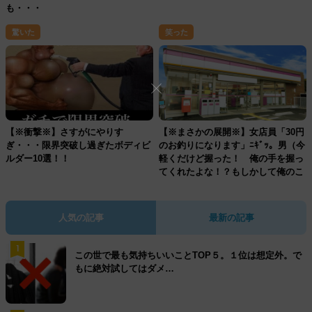
も・・・
驚いた
笑った
【※衝撃※】さすがにやりす
【※まさかの展開※】女店員「30円
ぎ・・・限界突破し過ぎたボディビ
のお釣りになります」ﾆｷﾞｯ。男（今
ルダー10選！！
軽くだけど握った！ 俺の手を握っ
てくれたよな！？もしかして俺のこ
と…）
人気の記事
最新の記事
1
この世で最も気持ちいいことTOP５。１位は想定外。で
もに絶対試してはダメ…