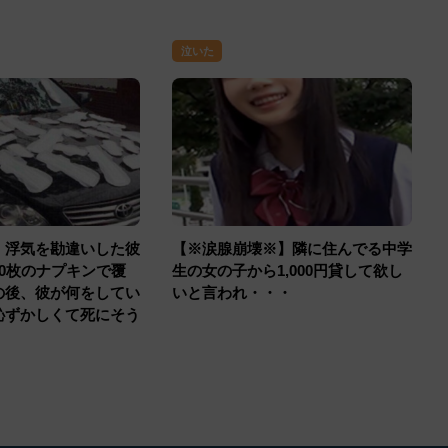
泣いた
】浮気を勘違いした彼
【※涙腺崩壊※】隣に住んでる中学
0枚のナプキンで覆
生の女の子から1,000円貸して欲し
の後、彼が何をしてい
いと言われ・・・
恥ずかしくて死にそう