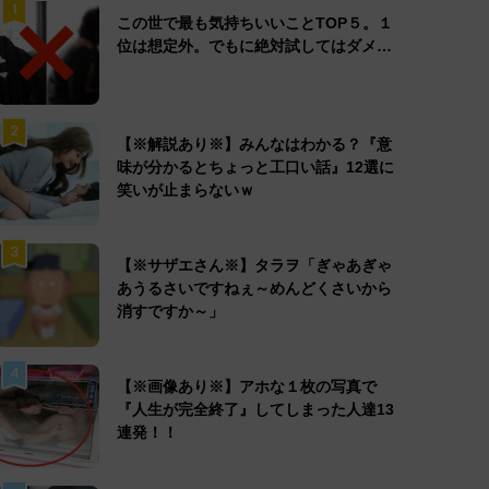
1
この世で最も気持ちいいことTOP５。１
位は想定外。でもに絶対試してはダメ…
2
【※解説あり※】みんなはわかる？『意
味が分かるとちょっと工口い話』12選に
笑いが止まらないｗ
3
【※サザエさん※】タラヲ「ぎゃあぎゃ
あうるさいですねぇ～めんどくさいから
消すですか～」
4
【※画像あり※】アホな１枚の写真で
『人生が完全終了』してしまった人達13
連発！！