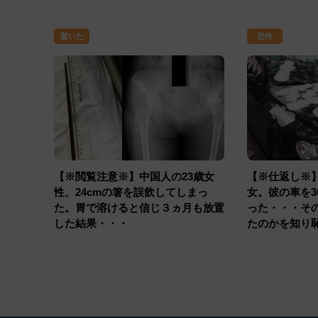
驚いた
恐怖
【※閲覧注意※】中国人の23歳女
【※仕返し※
性、24cmの箸を誤飲してしまっ
女。彼の車を3
た。胃で溶けると信じ３ヵ月も放置
った・・・そ
した結果・・・
たのかを知り
なる・・・