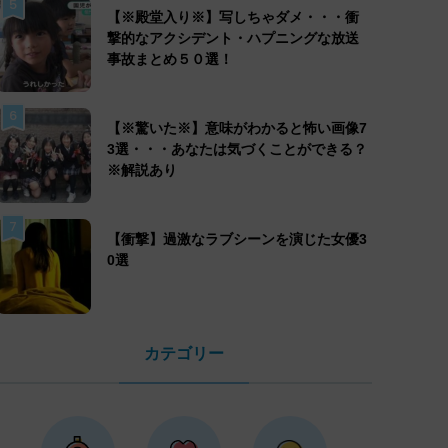
5
【※殿堂入り※】写しちゃダメ・・・衝
撃的なアクシデント・ハプニングな放送
事故まとめ５０選！
6
【※驚いた※】意味がわかると怖い画像7
3選・・・あなたは気づくことができる？
※解説あり
7
【衝撃】過激なラブシーンを演じた女優3
0選
カテゴリー