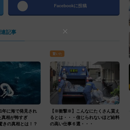
Facebookに投稿
関連記事
驚いた
61年に海で発見され
【※衝撃※】こんなにたくさん貰え
た真相が怖すぎ
るとは・・・信じられないほど給料
の驚きの真相とは！？
の高い仕事６選・・・