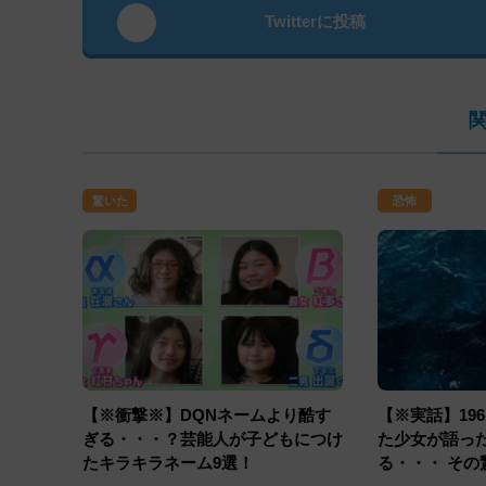
Twitterに投稿
驚いた
恐怖
【※衝撃※】DQNネームより酷す
【※実話】19
ぎる・・・？芸能人が子どもにつけ
た少女が語っ
たキラキラネーム9選！
る・・・ そ