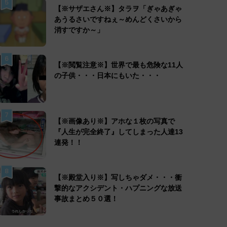
5
【※サザエさん※】タラヲ「ぎゃあぎゃ
あうるさいですねぇ～めんどくさいから
消すですか～」
6
【※閲覧注意※】世界で最も危険な11人
の子供・・・日本にもいた・・・
7
【※画像あり※】アホな１枚の写真で
『人生が完全終了』してしまった人達13
連発！！
8
【※殿堂入り※】写しちゃダメ・・・衝
撃的なアクシデント・ハプニングな放送
事故まとめ５０選！