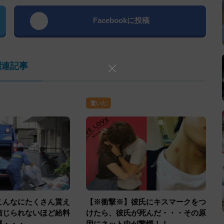
Facebookに投稿
関連記事
驚いた
こんなにたくさん貰え
【※衝撃※】彼氏にキスマークをつ
信じられないほど給料
けたら、彼氏が死んだ・・・その原
選・・・
因にネット中が驚愕！！