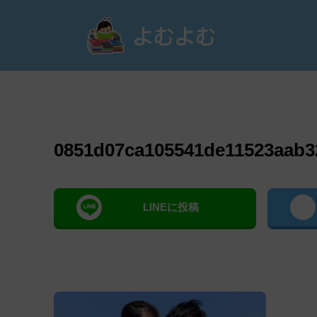
よむ
0851d07ca105541de11523aab3
LINEに投稿