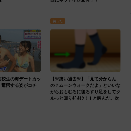
笑った
高校生の海デートカッ
【※痛い過去※】「見て分からん
！驚愕する姿がコチ
の？ムーンウォークだよ」といいな
がらおもむろに後ろすり足をしてク
ルっと回りﾎﾟｵｵｳ！！と叫んだ。次
の日から俺のあだ名はポウになった