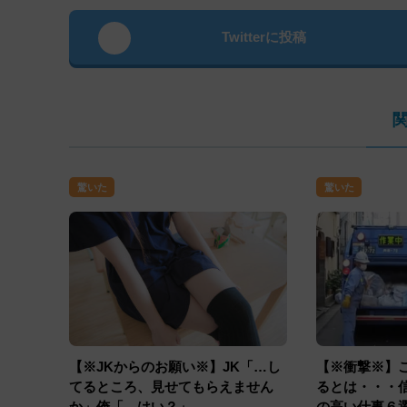
Twitterに投稿
驚いた
驚いた
【※JKからのお願い※】JK「…し
【※衝撃※】
てるところ、見せてもらえません
るとは・・・
か」俺「…はい？」
の高い仕事６