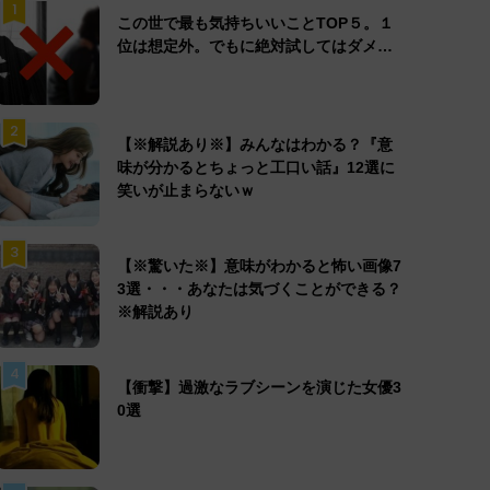
1
この世で最も気持ちいいことTOP５。１
位は想定外。でもに絶対試してはダメ…
2
【※解説あり※】みんなはわかる？『意
味が分かるとちょっと工口い話』12選に
笑いが止まらないｗ
3
【※驚いた※】意味がわかると怖い画像7
3選・・・あなたは気づくことができる？
※解説あり
4
【衝撃】過激なラブシーンを演じた女優3
0選