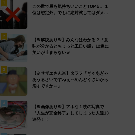
1
この世で最も気持ちいいことTOP５。１
位は想定外。でもに絶対試してはダメ…
2
【※解説あり※】みんなはわかる？『意
味が分かるとちょっと工口い話』12選に
笑いが止まらないｗ
3
【※サザエさん※】タラヲ「ぎゃあぎゃ
あうるさいですねぇ～めんどくさいから
消すですか～」
4
【※画像あり※】アホな１枚の写真で
『人生が完全終了』してしまった人達13
連発！！