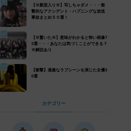
5
【※殿堂入り※】写しちゃダメ・・・衝
撃的なアクシデント・ハプニングな放送
事故まとめ５０選！
6
【※驚いた※】意味がわかると怖い画像7
3選・・・あなたは気づくことができる？
※解説あり
7
【衝撃】過激なラブシーンを演じた女優3
0選
カテゴリー