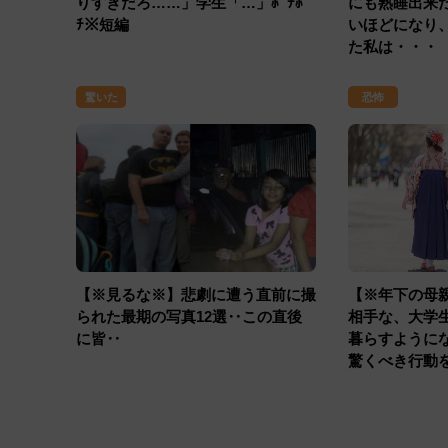
りすぎだろ……」学生「…」ﾎﾟﾁﾎﾟ
にも熟睡出来
ﾁ※短編
いほどになり
た私は・・・
驚いた
恐怖
【※見るな※】悲劇に遭う直前に撮
【※年下の母
られた最期の写真12選‥この直後
相手な、大学
に皆‥
暮らすように
驚くべき行動
る・・・