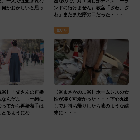
た。一人では起きれな
護なので、月１回しかディズニーラ
、何かおかしいと思っ
ンドに行けません』教室「ざわ、ざ
わ」まだまだ序の口だった・・・
驚いた
親※】「父さんの再婚
【※まさかの…※】ホームレスの女
生なんだよ」→一緒に
性が凄く可愛かった・・・下心丸出
なってから再婚相手は
しでお持ち帰りしたら嘘のような結
をとるようにな
末に・・・