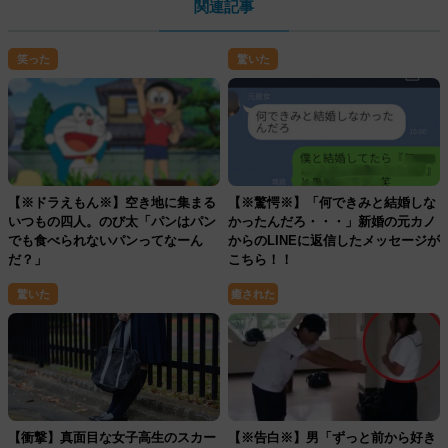
関連記事
笑った
驚いた
【※ドラえもん※】空き地に集まる
【※驚愕※】「何できみと結婚しな
いつもの四人。のび太「パンはパン
かったんだろ・・・」新婚の元カノ
でも食べられないパンってなーん
からのLINEに返信したメッセージが
だ？」
こちら！！
驚いた
癒された
【衝撃】真面目な女子高生のスカー
【※告白※】男「ずっと前から好き