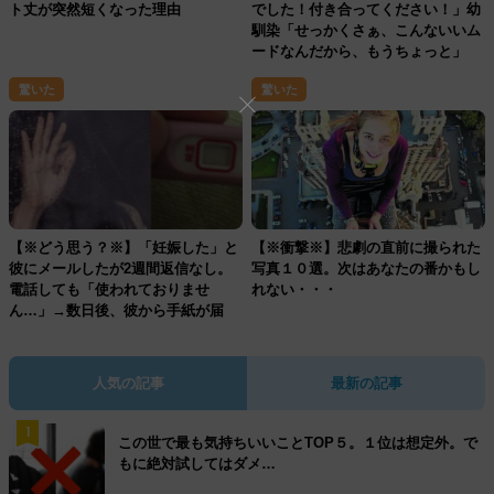
ト丈が突然短くなった理由
でした！付き合ってください！」幼
馴染「せっかくさぁ、こんないいム
ードなんだから、もうちょっと」
驚いた
驚いた
【※どう思う？※】「妊娠した」と
【※衝撃※】悲劇の直前に撮られた
彼にメールしたが2週間返信なし。
写真１０選。次はあなたの番かもし
電話しても「使われておりませ
れない・・・
ん…」→数日後、彼から手紙が届
き・・・
人気の記事
最新の記事
1
この世で最も気持ちいいことTOP５。１位は想定外。で
もに絶対試してはダメ…