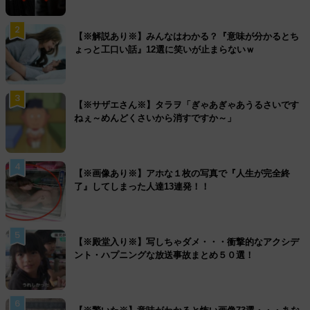
2
【※解説あり※】みんなはわかる？『意味が分かるとち
ょっと工口い話』12選に笑いが止まらないｗ
3
【※サザエさん※】タラヲ「ぎゃあぎゃあうるさいです
ねぇ～めんどくさいから消すですか～」
4
【※画像あり※】アホな１枚の写真で『人生が完全終
了』してしまった人達13連発！！
5
【※殿堂入り※】写しちゃダメ・・・衝撃的なアクシデ
ント・ハプニングな放送事故まとめ５０選！
6