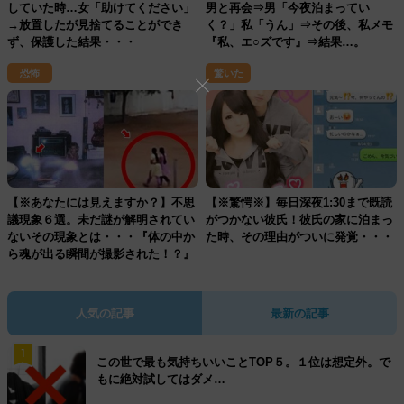
していた時…女「助けてください」
男と再会⇒男「今夜泊まってい
→放置したが見捨てることができ
く？」私「うん」⇒その後、私メモ
ず、保護した結果・・・
『私、エ○ズです』⇒結果…。
恐怖
驚いた
【※あなたには見えますか？】不思
【※驚愕※】毎日深夜1:30まで既読
議現象６選。未だ謎が解明されてい
がつかない彼氏！彼氏の家に泊まっ
ないその現象とは・・・『体の中か
た時、その理由がついに発覚・・・
ら魂が出る瞬間が撮影された！？』
人気の記事
最新の記事
1
この世で最も気持ちいいことTOP５。１位は想定外。で
もに絶対試してはダメ…