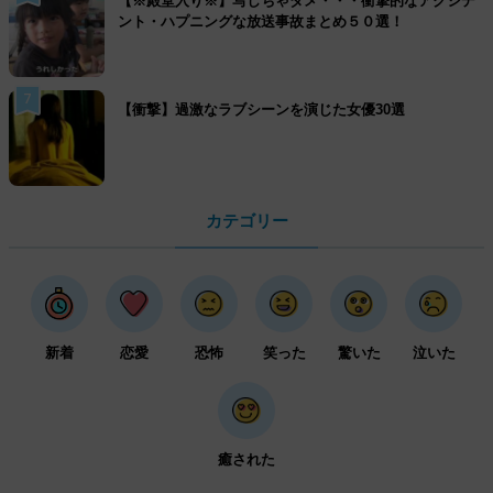
【※殿堂入り※】写しちゃダメ・・・衝撃的なアクシデ
ント・ハプニングな放送事故まとめ５０選！
7
【衝撃】過激なラブシーンを演じた女優30選
カテゴリー
新着
恋愛
恐怖
笑った
驚いた
泣いた
癒された