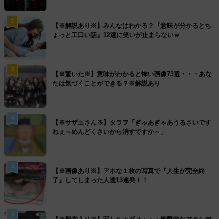
2
【※解説あり※】みんなはわかる？『意味が分かるとち
ょっと工口い話』12選に笑いが止まらないｗ
3
【※驚いた※】意味がわかると怖い画像73選・・・あな
たは気づくことができる？※解説あり
4
【※サザエさん※】タラヲ「ぎゃあぎゃあうるさいです
ねぇ～めんどくさいから消すですか～」
5
【※画像あり※】アホな１枚の写真で『人生が完全終
了』してしまった人達13連発！！
6