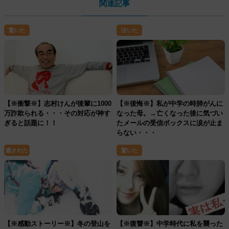
関連記事
驚いた
泣いた
【※衝撃※】志村けんが後輩に1000
【※後悔※】私が中学の時肺がんに
万詐欺られる・・・その対応が神す
なった母。→亡くなった後に気づい
ぎると話題に！！
たメールの受信ボックスに涙が止ま
らない・・・
癒された
驚いた
【※感動ストーリー※】冬の登山を
【※復讐※】中学時代に私を襲った