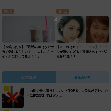
笑った
驚いた
【※笑った※】「最近のJKはタピオ
【※これはヒドイ…！？※】イメー
カで釣れるらしい！」「よし、さっ
ジが違いすぎる！芸能人のすっぴん
そく川に行ってみよう！」
画像20選！！
人気の記事
最新の記事
1
この世で最も気持ちいいことTOP５。１位は想定外。で
もに絶対試してはダメ…