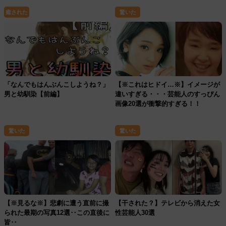
癒された
驚いた
「なんでもはんぶんこしようね？」
【※これはヒドイ…※】イメージが
男と幼馴染【前編】
違いすぎる・・・芸能人のすっぴん
画像20選が衝撃的すぎる！！
驚いた
驚いた
【※見るな※】悲劇に遭う直前に撮
【干された？】テレビから消えた女
られた最期の写真12選‥この直後に
性芸能人30選
皆‥