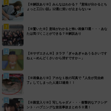
2
【※解説あり※】みんなはわかる？『意味が分かるとち
ょっと工口い話』12選に笑いが止まらないｗ
3
【※驚いた※】意味がわかると怖い画像73選・・・あな
たは気づくことができる？※解説あり
4
【※サザエさん※】タラヲ「ぎゃあぎゃあうるさいです
ねぇ～めんどくさいから消すですか～」
5
【※画像あり※】アホな１枚の写真で『人生が完全終
了』してしまった人達13連発！！
6
【※殿堂入り※】写しちゃダメ・・・衝撃的なアクシデ
ント・ハプニングな放送事故まとめ５０選！