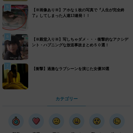
5
【※画像あり※】アホな１枚の写真で『人生が完全終
了』してしまった人達13連発！！
6
【※殿堂入り※】写しちゃダメ・・・衝撃的なアクシデ
ント・ハプニングな放送事故まとめ５０選！
7
【衝撃】過激なラブシーンを演じた女優30選
カテゴリー