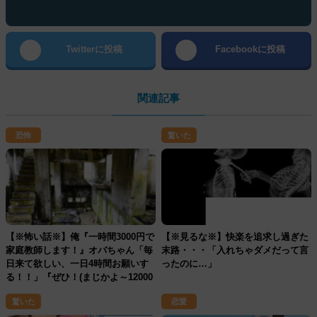
Twitterに投稿
Facebookに投稿
関連記事
恐怖
驚いた
【※怖い話※】俺『一時間3000円で
【※見るな※】快楽を追求し過ぎた
家庭教師します！』オバちゃん「毎
末路・・・「入れちゃダメだって言
日来て欲しい、一日4時間お願いす
ったのに…」
る！！」『ぜひ！(まじかよ～12000
円だっ、やったぜ～)』衝撃の結末が
驚いた
恋愛
待っていた･･･