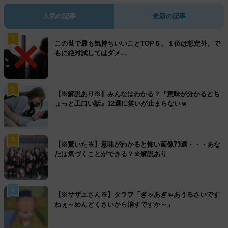
人気の記事
最新の記事
1
この世で最も気持ちいいことTOP５。１位は想定外。で
もに絶対試してはダメ…
2
【※解説あり※】みんなはわかる？『意味が分かるとち
ょっと工口い話』12選に笑いが止まらないｗ
3
【※驚いた※】意味がわかると怖い画像73選・・・あな
たは気づくことができる？※解説あり
4
【※サザエさん※】タラヲ「ぎゃあぎゃあうるさいです
ねぇ～めんどくさいから消すですか～」