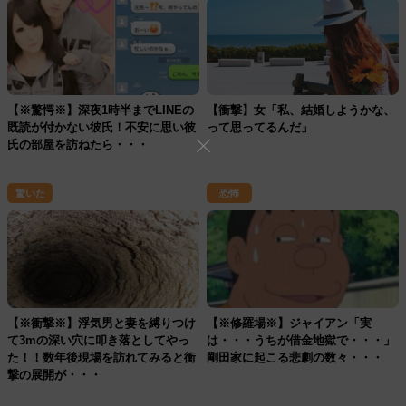
【※驚愕※】深夜1時半までLINEの
【衝撃】女「私、結婚しようかな、
既読が付かない彼氏！不安に思い彼
って思ってるんだ」
氏の部屋を訪ねたら・・・
驚いた
恐怖
【※衝撃※】浮気男と妻を縛りつけ
【※修羅場※】ジャイアン「実
て3mの深い穴に叩き落としてやっ
は・・・うちが借金地獄で・・・」
た！！数年後現場を訪れてみると衝
剛田家に起こる悲劇の数々・・・
撃の展開が・・・