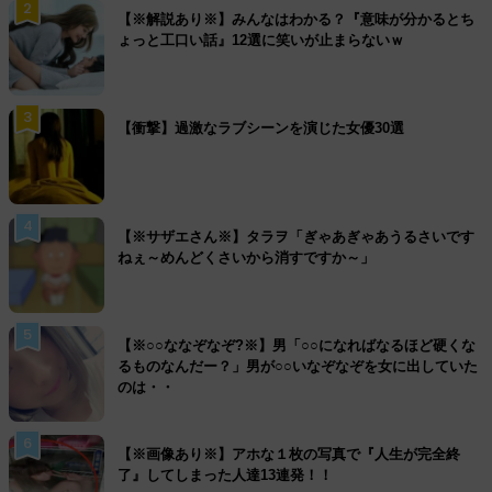
2
【※解説あり※】みんなはわかる？『意味が分かるとち
ょっと工口い話』12選に笑いが止まらないｗ
3
【衝撃】過激なラブシーンを演じた女優30選
4
【※サザエさん※】タラヲ「ぎゃあぎゃあうるさいです
ねぇ～めんどくさいから消すですか～」
5
【※○○ななぞなぞ?※】男「○○になればなるほど硬くな
るものなんだー？」男が○○いなぞなぞを女に出していた
のは・・
6
【※画像あり※】アホな１枚の写真で『人生が完全終
了』してしまった人達13連発！！