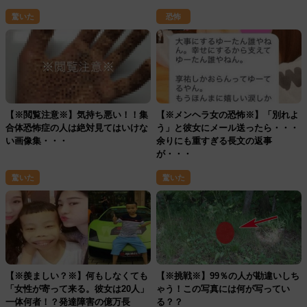
驚いた
恐怖
【※閲覧注意※】気持ち悪い！！集
【※メンヘラ女の恐怖※】「別れよ
合体恐怖症の人は絶対見てはいけな
う」と彼女にメール送ったら・・・
い画像集・・・
余りにも重すぎる長文の返事
が・・・
驚いた
驚いた
【※羨ましい？※】何もしなくても
【※挑戦※】99％の人が勘違いしち
「女性が寄って来る。彼女は20人」
ゃう！この写真には何が写ってい
一体何者！？発達障害の億万長
る？？