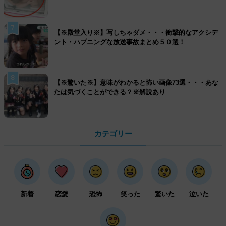
7
【※殿堂入り※】写しちゃダメ・・・衝撃的なアクシデ
ント・ハプニングな放送事故まとめ５０選！
8
【※驚いた※】意味がわかると怖い画像73選・・・あな
たは気づくことができる？※解説あり
カテゴリー
新着
恋愛
恐怖
笑った
驚いた
泣いた