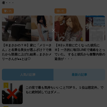
者・・・
驚いた
泣いた
【※まさかの？※】家に「メリーさ
【※2ヶ月前に亡くなった彼氏に
ん」と名乗る美女が悪ふざけ？で来
※】一方的に毎日LINEで連絡をとっ
たから部屋に上げた結果←まさかメ
ていた。 すると彼氏から衝撃内容の
リーさんが●●とは♡
返信が・・・
人気の記事
最新の記事
1
この世で最も気持ちいいことTOP５。１位は想定外。で
もに絶対試してはダメ…