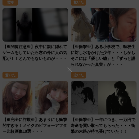
恐怖
驚いた
【※閲覧注意※】夜中に親に隠れて
【※衝撃※】ある小学校で、転校生
ゲームをしていたら窓の外に人の気
に対し水をかけた少年・・・しかし
配が！！とんでもないものが・・・
そこには「優しい嘘」と「ずっと語
られなかった真実」が・・・
驚いた
泣いた
【※完全に詐欺※】あまりにも衝撃
【※衝撃※】一年につき、一万円で
的すぎる！メイクのビフォーアフタ
寿命を買い取ってもらった・・・衝
ー比較画像10選・・・
撃の末路が待ち受けていた！！