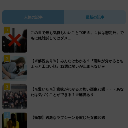
人気の記事
最新の記事
1
この世で最も気持ちいいことTOP５。１位は想定外。で
もに絶対試してはダメ…
2
【※解説あり※】みんなはわかる？『意味が分かるとち
ょっと工口い話』12選に笑いが止まらないｗ
3
【※驚いた※】意味がわかると怖い画像73選・・・あな
たは気づくことができる？※解説あり
4
【衝撃】過激なラブシーンを演じた女優30選