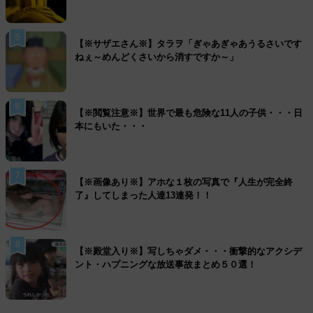
5
【※サザエさん※】タラヲ「ぎゃあぎゃあうるさいです
ねぇ～めんどくさいから消すですか～」
6
【※閲覧注意※】世界で最も危険な11人の子供・・・日
本にもいた・・・
7
【※画像あり※】アホな１枚の写真で『人生が完全終
了』してしまった人達13連発！！
8
【※殿堂入り※】写しちゃダメ・・・衝撃的なアクシデ
ント・ハプニングな放送事故まとめ５０選！