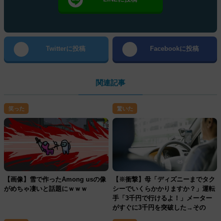
Twitterに投稿
Facebookに投稿
関連記事
笑った
驚いた
【画像】雪で作ったAmong usの像
【※衝撃】母「ディズニーまでタク
がめちゃ凄いと話題にｗｗｗ
シーでいくらかかりますか？」運転
手「3千円で行けるよ！」メーター
がすぐに3千円を突破した→その
後、信じられない結末に・・・