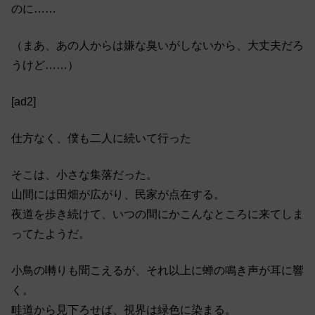
のに……
（まあ、あの人からは嫌な臭いがしないから、大丈夫だろ
うけど……）
[ad2]
仕方なく、僕も二人に続いて行った
そこは、小さな集落だった。
山間には田畑が広がり、民家が点在する。
夜道を歩き続けて、いつの間にかこんなところに来てしま
ってたようだ。
小鳥の囀りも聞こえるが、それ以上に蝉の鳴き声が耳に響
く。
畦道から見下ろせば、視界は緑色に染まる。