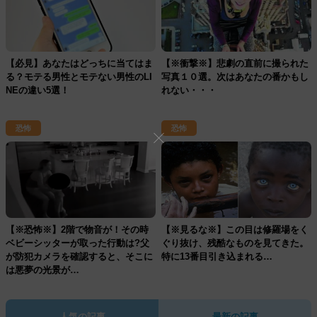
【必見】あなたはどっちに当てはま
【※衝撃※】悲劇の直前に撮られた
る？モテる男性とモテない男性のLI
写真１０選。次はあなたの番かもし
NEの違い5選！
れない・・・
恐怖
恐怖
【※恐怖※】2階で物音が！その時
【※見るな※】この目は修羅場をく
ベビーシッターが取った行動は?父
ぐり抜け、残酷なものを見てきた。
が防犯カメラを確認すると、そこに
特に13番目引き込まれる…
は悪夢の光景が…
人気の記事
最新の記事