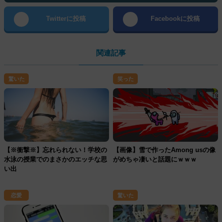
Twitterに投稿
Facebookに投稿
関連記事
驚いた
笑った
【※衝撃※】忘れられない！学校の
【画像】雪で作ったAmong usの像
水泳の授業でのまさかのエッチな思
がめちゃ凄いと話題にｗｗｗ
い出
恋愛
驚いた