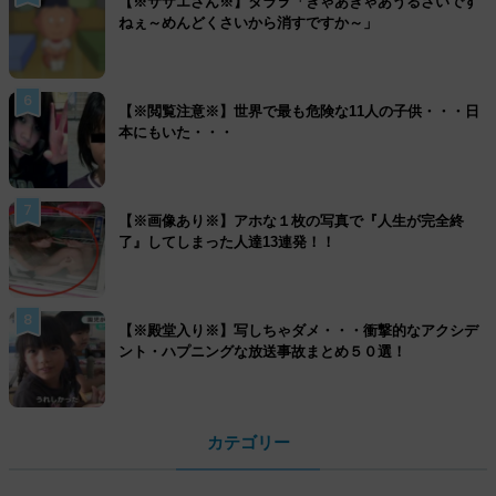
【※サザエさん※】タラヲ「ぎゃあぎゃあうるさいです
ねぇ～めんどくさいから消すですか～」
6
【※閲覧注意※】世界で最も危険な11人の子供・・・日
本にもいた・・・
7
【※画像あり※】アホな１枚の写真で『人生が完全終
了』してしまった人達13連発！！
8
【※殿堂入り※】写しちゃダメ・・・衝撃的なアクシデ
ント・ハプニングな放送事故まとめ５０選！
カテゴリー