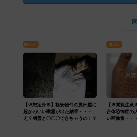
癒された
驚いた
【※想定外※】格安物件の男部屋に
【※閲覧注意
超かわいい幽霊が出た結果・・・
合体恐怖症の
え？幽霊と〇〇〇できちゃうの！？
い画像集・・