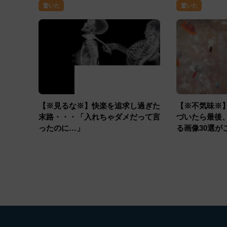
驚いた
驚いた
【※見るな※】快楽を追求し過ぎた
【※不気味※
末路・・・「入れちゃダメだって言
づいたら最後
ったのに…」
る画像30選が