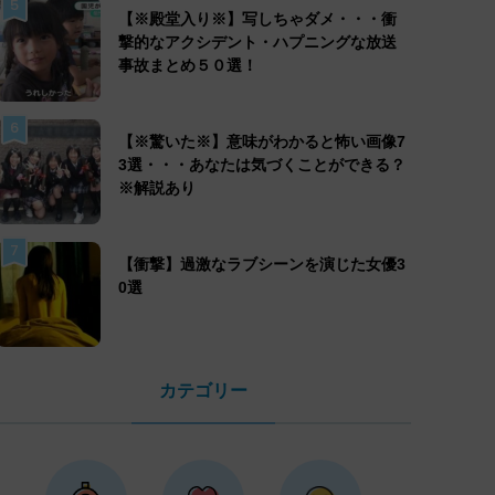
5
【※殿堂入り※】写しちゃダメ・・・衝
撃的なアクシデント・ハプニングな放送
事故まとめ５０選！
6
【※驚いた※】意味がわかると怖い画像7
3選・・・あなたは気づくことができる？
※解説あり
7
【衝撃】過激なラブシーンを演じた女優3
0選
カテゴリー