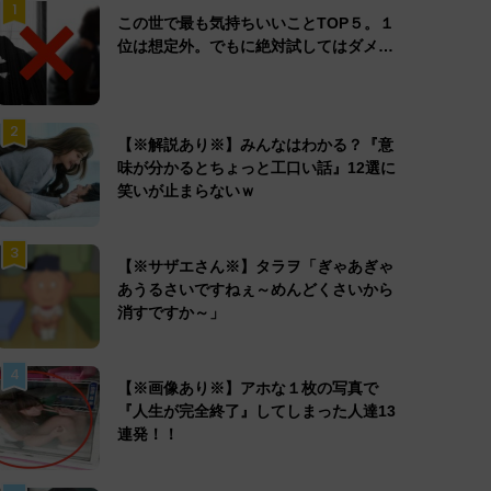
1
この世で最も気持ちいいことTOP５。１
位は想定外。でもに絶対試してはダメ…
2
【※解説あり※】みんなはわかる？『意
味が分かるとちょっと工口い話』12選に
笑いが止まらないｗ
3
【※サザエさん※】タラヲ「ぎゃあぎゃ
あうるさいですねぇ～めんどくさいから
消すですか～」
4
【※画像あり※】アホな１枚の写真で
『人生が完全終了』してしまった人達13
連発！！