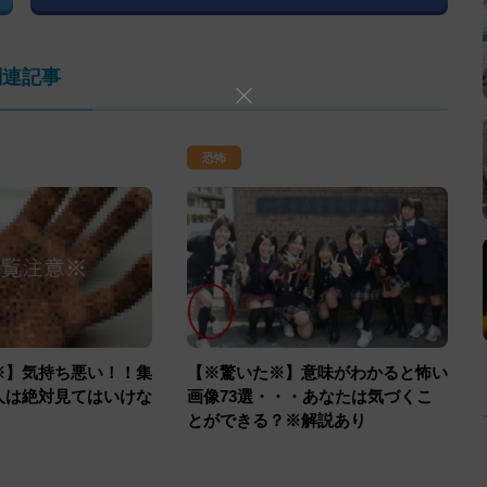
関連記事
恐怖
※】気持ち悪い！！集
【※驚いた※】意味がわかると怖い
人は絶対見てはいけな
画像73選・・・あなたは気づくこ
・
とができる？※解説あり